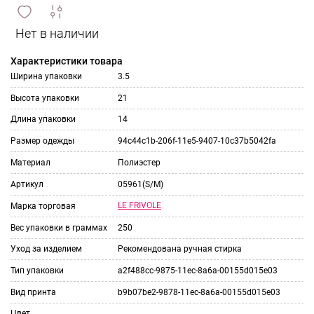
сравнить
ИЗБРАННОЕ
и
Характеристики товара
Ширина упаковки
3.5
Высота упаковки
21
Длина упаковки
14
Размер одежды
94c44c1b-206f-11e5-9407-10c37b5042fa
Материал
Полиэстер
Артикул
05961(S/M)
LE FRIVOLE
Марка торговая
Вес упаковки в граммах
250
Уход за изделием
Рекомендована ручная стирка
Тип упаковки
a2f488cc-9875-11ec-8a6a-00155d015e03
Вид принта
b9b07be2-9878-11ec-8a6a-00155d015e03
Цвет