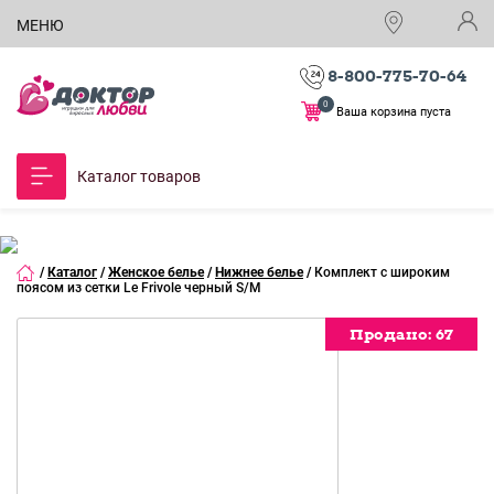
МЕНЮ
8-800-775-70-64
0
Ваша корзина пуста
Каталог товаров
/
Каталог
/
Женское белье
/
Нижнее белье
/
Комплект с широким
поясом из сетки Le Frivole черный S/M
Продано:
Продано:
Продано:
67
67
67