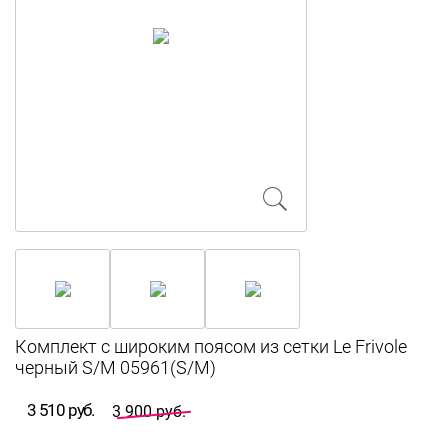
Комплект с широким поясом из сетки Le Frivole
черный S/M 05961(S/M)
3 510 руб.
3 900 руб.