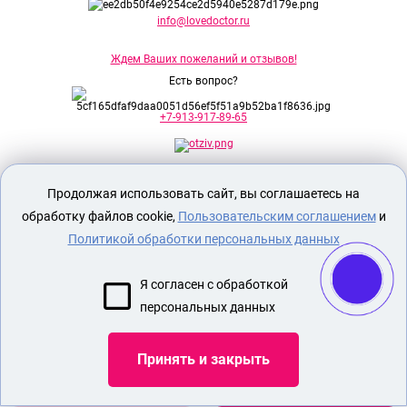
info@lovedoctor.ru
Ждем Ваших пожеланий и отзывов!
Есть вопрос?
+7-913-917-89-65
Секс шоп Доктор Любви
предназначен
Продолжая использовать сайт, вы соглашаетесь на
исключительно для лиц старше 18 лет!
Вся продукция имеет знак EAC
обработку файлов cookie,
Пользовательским соглашением
и
Евразийского соответствия.
Политикой обработки персональных данных
О МАГАЗИНЕ
Я согласен с обработкой
ОПЛАТА И ДОСТАВКА
персональных данных
СЕКС ИГРУШКИ
ЭРОТИЧЕСКОЕ БЕЛЬЕ
Принять и закрыть
БДСМ ИГРУШКИ
НАСАДКА ДЛЯ СТИМУЛЯЦИИ ЧЛЕНА