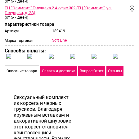
(от 5-7 дней)
ТЦ "Олимпия" Галущака 2 А офис 302 (ТЦ "Олимпия", ул.
Галущака, д. 2А)
(от 5-7 дней)
Характеристики товара
Артикул
189419
Soft Line
Марка торговая
Способы оплаты:
Описание товара
Оплата и доставка
Вопрос-Ответ
Отзывы
Сексуальный комплект
из корсета и черных
трусиков. Благодаря
кружевным вставкам и
декоративной шнуровке
этот корсет становится
квинтэссенцией
женственности. Размер: