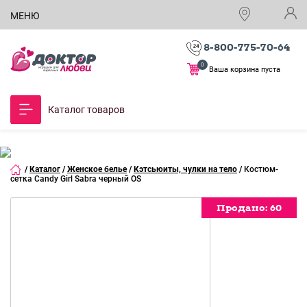
МЕНЮ
8-800-775-70-64
0
Ваша корзина пуста
Каталог товаров
/
Каталог
/
Женское белье
/
Кэтсьюиты, чулки на тело
/
Костюм-
сетка Candy Girl Sabra черный OS
Продано:
Продано:
Продано:
Продано:
Продано:
60
60
60
60
60