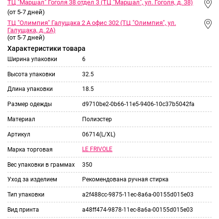
ТЦ "Маршал" Гоголя 38 отдел 3 (ТЦ "Маршал", ул. Гоголя, д. 38)
(от 5-7 дней)
ТЦ "Олимпия" Галущака 2 А офис 302 (ТЦ "Олимпия", ул.
Галущака, д. 2А)
(от 5-7 дней)
Характеристики товара
Ширина упаковки
6
Высота упаковки
32.5
Длина упаковки
18.5
Размер одежды
d9710be2-0b66-11e5-9406-10c37b5042fa
Материал
Полиэстер
Артикул
06714(L/XL)
LE FRIVOLE
Марка торговая
Вес упаковки в граммах
350
Уход за изделием
Рекомендована ручная стирка
Тип упаковки
a2f488cc-9875-11ec-8a6a-00155d015e03
Вид принта
a48ff474-9878-11ec-8a6a-00155d015e03