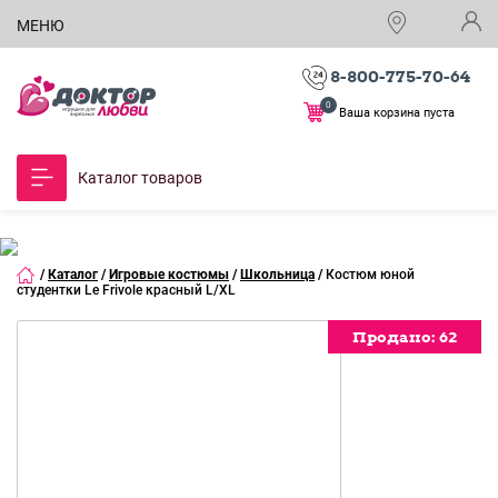
МЕНЮ
8-800-775-70-64
0
Ваша корзина пуста
Каталог товаров
/
Каталог
/
Игровые костюмы
/
Школьница
/
Костюм юной
студентки Le Frivole красный L/XL
Продано:
Продано:
Продано:
Продано:
62
62
62
62