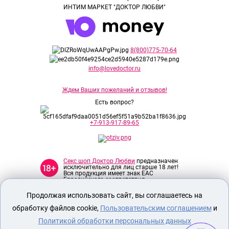
ИНТИМ МАРКЕТ "ДОКТОР ЛЮБВИ"
8(800)775-70-64
info@lovedoctor.ru
Ждем Ваших пожеланий и отзывов!
Есть вопрос?
+7-913-917-89-65
Секс шоп Доктор Любви
предназначен
исключительно для лиц старше 18 лет!
Вся продукция имеет знак EAC
Евразийского соответствия.
Продолжая использовать сайт, вы соглашаетесь на
О МАГАЗИНЕ
обработку файлов cookie,
Пользовательским соглашением
и
ОПЛАТА И ДОСТАВКА
Политикой обработки персональных данных