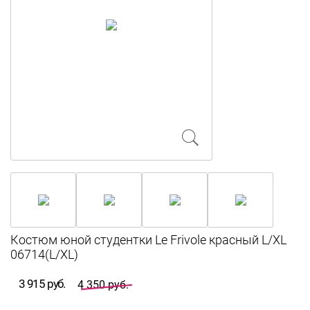
Костюм юной студентки Le Frivole красный L/XL
06714(L/XL)
3 915 руб.
4 350 руб.