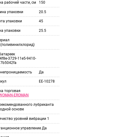
а рабочей части, см
150
ина упаковки
20.5
ота упаковки
45
на упаковки
25.5
ериал
 (поливинилхлорид)
батареек
4f8e-3729-11e5-9410-
37b5042fa
онепроницаемость
Да
икул
EE-10278
ка торговая
WOMAN-EROMAN
 рекомендованного лубриканта
одной основе
ичество уровней вибрации
1
танционное управление
Да