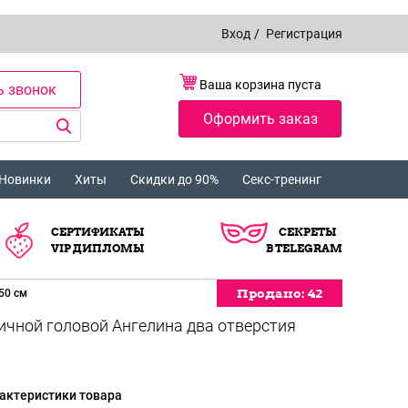
Вход
/
Регистрация
Ваша корзина пуста
ь звонок
Оформить заказ
Новинки
Хиты
Скидки до 90%
Секс-тренинг
СЕРТИФИКАТЫ
СЕКРЕТЫ
VIP ДИПЛОМЫ
В TELEGRAM
Продано:
Продано:
Продано:
Продано:
42
42
42
42
50 см
ичной головой Ангелина два отверстия
актеристики товара