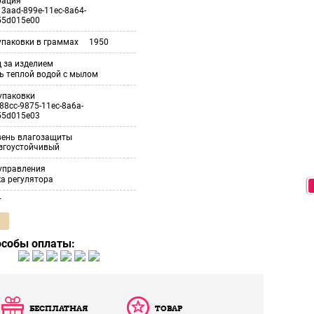
рация
3aad-899e-11ec-8a64-
55d015e00
упаковки в граммах
1950
 за изделием
ь теплой водой с мылом
упаковки
88cc-9875-11ec-8a6a-
55d015e03
вень влагозащиты
згоустойчивый
управления
а регулятора
т
особы оплаты:
БЕСПЛАТНАЯ
ТОВАР