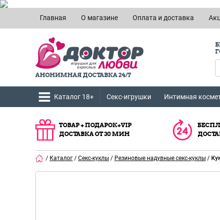
Главная
О магазине
Оплата и доставка
Ак
Б
Г
АНОНИМНАЯ ДОСТАВКА 24/7
Каталог 18+
Секс-игрушки
Интимная косме
ТОВАР + ПОДАРОК+VIP
БЕСПЛ
ДОСТАВКА ОТ 30 МИН
ДОСТА
/
Каталог
/
Секс-куклы
/
Резиновые надувные секс-куклы
/
Ку