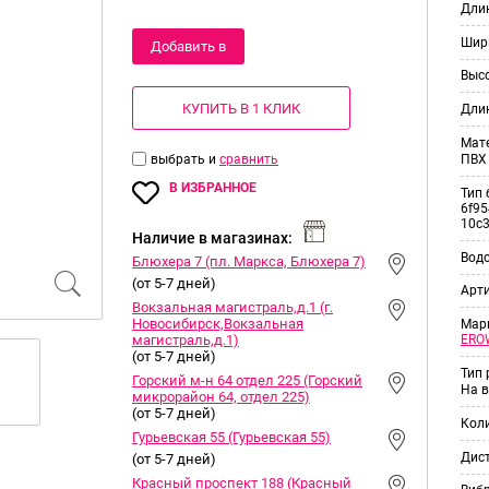
Длин
Шир
Добавить в
Выс
корзину
КУПИТЬ В 1 КЛИК
Дли
Мат
выбрать и
сравнить
ПВХ
В ИЗБРАННОЕ
Тип 
6f95
10c
Наличие в магазинах:
Вод
Блюхера 7 (пл. Маркса, Блюхера 7)
(от 5-7 дней)
Арт
Вокзальная магистраль,д.1 (г.
Новосибирск,Вокзальная
Мар
магистраль,д.1)
ERO
(от 5-7 дней)
Тип
Горский м-н 64 отдел 225 (Горский
На в
микрорайон 64, отдел 225)
(от 5-7 дней)
Кол
Гурьевская 55 (Гурьевская 55)
Дис
(от 5-7 дней)
Красный проспект 188 (Красный