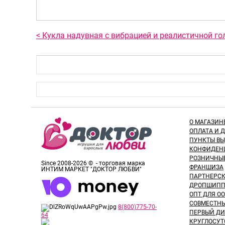
< Кукла надувная с вибрацией и реалистичной го
О МАГАЗИН
ОПЛАТА И 
ПУНКТЫ В
КОНФИДЕН
РОЗНИЧНЫ
Since 2008-2026 © - торговая марка
ФРАНШИЗА
ИНТИМ МАРКЕТ "ДОКТОР ЛЮБВИ"
ПАРТНЕРС
ДРОПШИПП
ОПТ ДЛЯ ОО
СОВМЕСТНЫ
8(800)775-70-
ПЕРВЫЙ ДИ
64
КРУГЛОСУТ