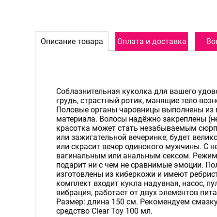
Описание товара
Оплата и доставка
Во
Соблазнительная куколка для вашего удово
грудь, страстный ротик, манящие тело воз
Половые органы чаровницы выполнены из 
материала. Волосы надёжно закреплены (не
красотка может стать незабываемым сюр
или зажигательной вечеринке, будет вели
или скрасит вечер одинокого мужчины. С 
вагинальным или анальным сексом. Режим
подарит ни с чем не сравнимые эмоции. П
изготовлены из киберкожи и имеют ребрис
комплект входит кукла надувная, насос, п
вибрация, работает от двух элементов пита
Размер: длина 150 см. Рекомендуем смазк
средство Clear Toy 100 мл.