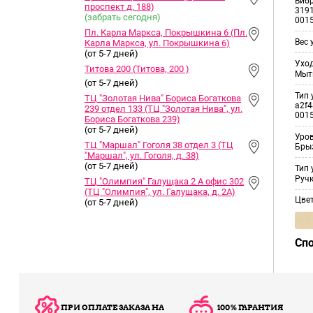
Виб
проспект д. 188)
3191
(забрать сегодня)
001
Пл. Карла Маркса, Покрышкина 6 (Пл.
Вес 
Карла Маркса, ул. Покрышкина 6)
(от 5-7 дней)
Уход
Титова 200 (Титова, 200 )
Мыт
(от 5-7 дней)
Тип 
ТЦ "Золотая Нива" Бориса Богаткова
a2f4
239 отдел 133 (ТЦ "Золотая Нива", ул.
001
Бориса Богаткова 239)
(от 5-7 дней)
Уро
ТЦ "Маршал" Гоголя 38 отдел 3 (ТЦ
Бры
"Маршал", ул. Гоголя, д. 38)
(от 5-7 дней)
Тип 
Ручк
ТЦ "Олимпия" Галущака 2 А офис 302
(ТЦ "Олимпия", ул. Галущака, д. 2А)
Цве
(от 5-7 дней)
Сп
ПРИ ОПЛАТЕ ЗАКАЗА НА
100% ГАРАНТИЯ