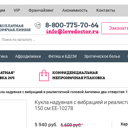
ции
VIP
Франчайзинг
Анонимность
Контакты
8-800-775-70-64
ЕСПЛАТНАЯ
Заказат
ОРЯЧАЯ ЛИНИЯ
info@lovedoctor.ru
тика
Афродизиаки
Фетиш и БДСМ
Эротическое белье
АТНАЯ*
КОНФИДЕНЦИАЛЬНАЯ
ВКА 24Ч
НЕПРОЗРАЧНАЯ УПАКОВКА
кла надувная с вибрацией и реалистичной головой Ангелина два отверстия 1
Кукла надувная с вибрацией и реалист
150 см EE-10278
5 940 руб.
Хар
6 600 руб.