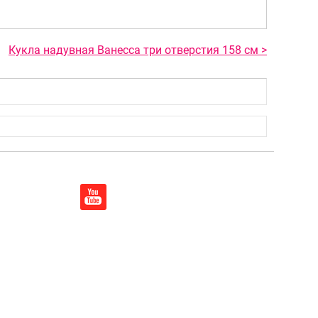
Кукла надувная Ванесса три отверстия 158 см >