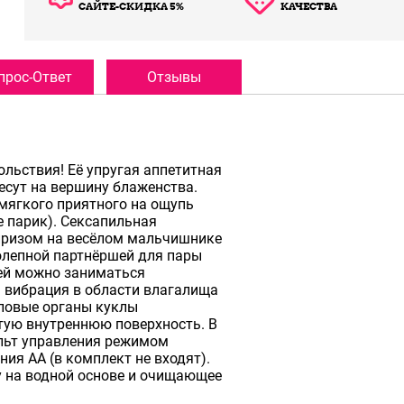
САЙТЕ-СКИДКА 5%
КАЧЕСТВА
прос-Ответ
Отзывы
льствия! Её упругая аппетитная
несут на вершину блаженства.
мягкого приятного на ощупь
 парик). Сексапильная
призом на весёлом мальчишнике
колепной партнёршей для пары
ней можно заниматься
 вибрация в области влагалища
оловые органы куклы
тую внутреннюю поверхность. В
ульт управления режимом
ния АА (в комплект не входят).
у на водной основе и очищающее