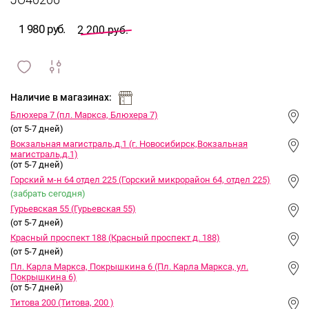
JO40206
1 980 руб.
2 200 руб.
сравнить
ИЗБРАННОЕ
и
Наличие в магазинах:
Блюхера 7 (пл. Маркса, Блюхера 7)
(от 5-7 дней)
Вокзальная магистраль,д.1 (г. Новосибирск,Вокзальная
магистраль,д.1)
(от 5-7 дней)
Горский м-н 64 отдел 225 (Горский микрорайон 64, отдел 225)
(забрать сегодня)
Гурьевская 55 (Гурьевская 55)
(от 5-7 дней)
Красный проспект 188 (Красный проспект д. 188)
(от 5-7 дней)
Пл. Карла Маркса, Покрышкина 6 (Пл. Карла Маркса, ул.
Покрышкина 6)
(от 5-7 дней)
Титова 200 (Титова, 200 )