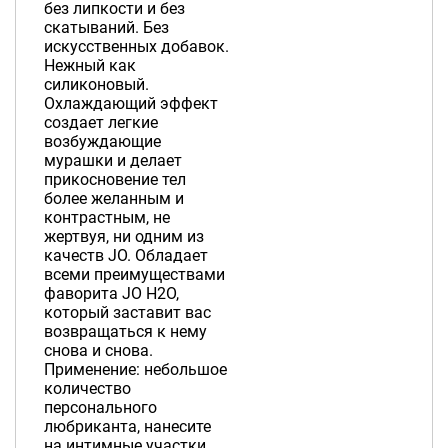
без липкости и без
скатываний. Без
искусственных добавок.
Нежный как
силиконовый.
Охлаждающий эффект
создает легкие
возбуждающие
мурашки и делает
прикосновение тел
более желанным и
контрастным, не
жертвуя, ни одним из
качеств JO. Обладает
всеми преимуществами
фаворита JO H2O,
который заставит вас
возвращаться к нему
снова и снова.
Применение: небольшое
количество
персонального
любриканта, нанесите
на интимные участки.