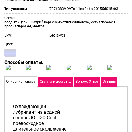
Тип упаковки
72763839-997a-11ec-8a6a-00155d015e03
Состав
вода, глицерин, натрий-карбоксиметилцеллюлоза, метилпарабен,
пропилпарабен, ментол.
Вкус
Без вкуса
Цвет
Способы оплаты:
Описание товара
Оплата и доставка
Вопрос-Ответ
Отзывы
Охлаждающий
лубрикант на водной
основе JO H2O Cool -
превосходное
длительное скольжение