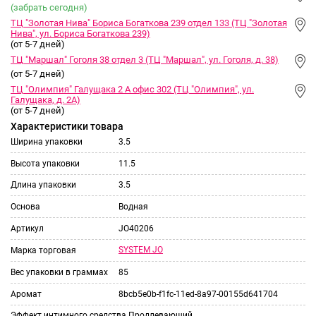
(забрать сегодня)
ТЦ "Золотая Нива" Бориса Богаткова 239 отдел 133 (ТЦ "Золотая
Нива", ул. Бориса Богаткова 239)
(от 5-7 дней)
ТЦ "Маршал" Гоголя 38 отдел 3 (ТЦ "Маршал", ул. Гоголя, д. 38)
(от 5-7 дней)
ТЦ "Олимпия" Галущака 2 А офис 302 (ТЦ "Олимпия", ул.
Галущака, д. 2А)
(от 5-7 дней)
Характеристики товара
Ширина упаковки
3.5
Высота упаковки
11.5
Длина упаковки
3.5
Основа
Водная
Артикул
JO40206
SYSTEM JO
Марка торговая
Вес упаковки в граммах
85
Аромат
8bcb5e0b-f1fc-11ed-8a97-00155d641704
Эффект интимного средства
Продлевающий