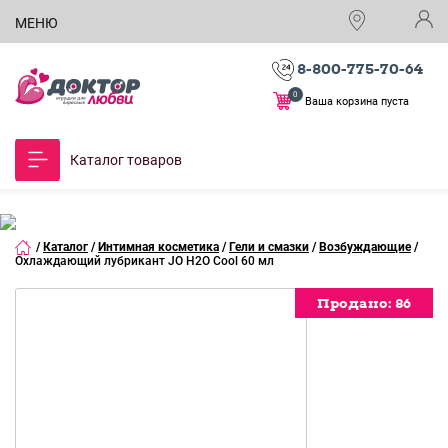
МЕНЮ
8-800-775-70-64
0
Ваша корзина пуста
Каталог товаров
/
Каталог
/
Интимная косметика
/
Гели и смазки
/
Возбуждающие
/
Охлаждающий лубрикант JO H2O Cool 60 мл
Продано:
Продано:
Продано:
Продано:
Продано:
Продано:
Продано:
86
86
86
86
86
86
86