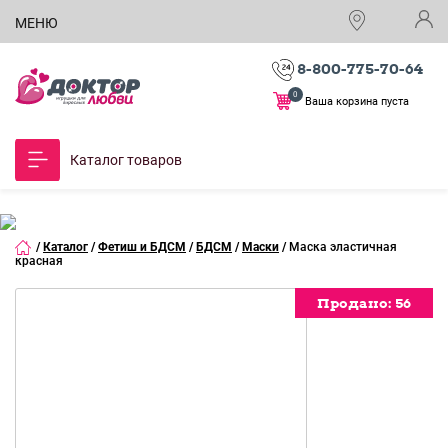
МЕНЮ
8-800-775-70-64
0
Ваша корзина пуста
Каталог товаров
/
Каталог
/
Фетиш и БДСМ
/
БДСМ
/
Маски
/
Маска эластичная
красная
Продано:
Продано:
Продано:
Продано:
Продано:
Продано:
Продано:
Продано:
56
56
56
56
56
56
56
56