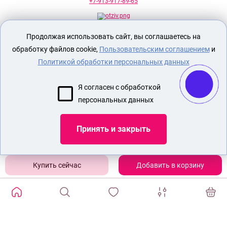
+7-913-917-89-65
Продолжая использовать сайт, вы соглашаетесь на
Секс шоп Доктор Любви
предназначен
исключительно для лиц старше 18 лет!
обработку файлов cookie,
Пользовательским соглашением
и
Вся продукция имеет знак EAC
Евразийского соответствия.
Политикой обработки персональных данных
О МАГАЗИНЕ
Я согласен с обработкой
ОПЛАТА И ДОСТАВКА
персональных данных
СЕКС ИГРУШКИ
ЭРОТИЧЕСКОЕ БЕЛЬЕ
Принять и закрыть
Показать еще
Добавить в корзину
ИЗБРАННЫЕ ТОВАРЫ
0