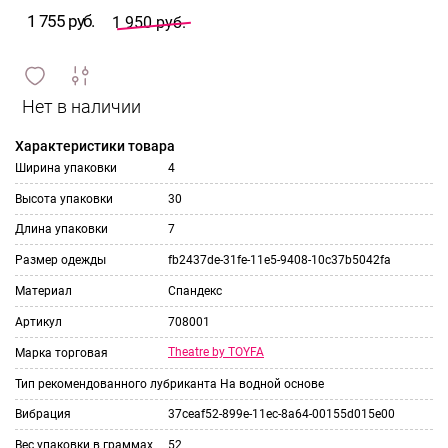
1 755 руб.
1 950 руб.
сравнить
ИЗБРАННОЕ
и
Характеристики товара
Ширина упаковки
4
Высота упаковки
30
Длина упаковки
7
Размер одежды
fb2437de-31fe-11e5-9408-10c37b5042fa
Материал
Спандекс
Артикул
708001
Theatre by TOYFA
Марка торговая
Тип рекомендованного лубриканта
На водной основе
Вибрация
37ceaf52-899e-11ec-8a64-00155d015e00
Вес упаковки в граммах
52