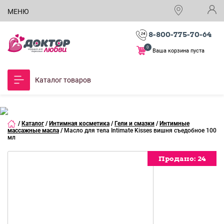
МЕНЮ
8-800-775-70-64
0
Ваша корзина пуста
Каталог товаров
/
Каталог
/
Интимная косметика
/
Гели и смазки
/
Интимные
массажные масла
/
Масло для тела Intimate Kisses вишня съедобное 100
мл
Продано:
Продано:
Продано:
24
24
24