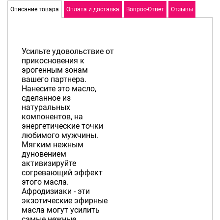
Описание товара
Оплата и доставка
Вопрос-Ответ
Отзывы
Усильте удовольствие от
прикосновения к
эрогенным зонам
вашего партнера.
Нанесите это масло,
сделанное из
натуральных
компонентов, на
энергетические точки
любимого мужчины.
Мягким нежным
дуновением
активизируйте
согревающий эффект
этого масла.
Афродизиаки - эти
экзотические эфирные
масла могут усилить
самые нежные