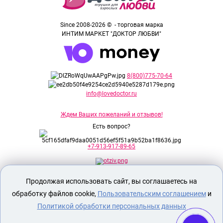
Since 2008-2026 © - торговая марка
ИНТИМ МАРКЕТ "ДОКТОР ЛЮБВИ"
8(800)775-70-64
info@lovedoctor.ru
Ждем Ваших пожеланий и отзывов!
Есть вопрос?
+7-913-917-89-65
Продолжая использовать сайт, вы соглашаетесь на
Секс шоп Доктор Любви
предназначен
исключительно для лиц старше 18 лет!
обработку файлов cookie,
Пользовательским соглашением
и
Вся продукция имеет знак EAC
Евразийского соответствия.
Политикой обработки персональных данных