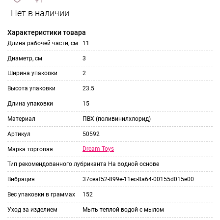
сравнить
ИЗБРАННОЕ
и
Характеристики товара
Длина рабочей части, см
11
Диаметр, см
3
Ширина упаковки
2
Высота упаковки
23.5
Длина упаковки
15
Материал
ПВХ (поливинилхлорид)
Артикул
50592
Dream Toys
Марка торговая
Тип рекомендованного лубриканта
На водной основе
Вибрация
37ceaf52-899e-11ec-8a64-00155d015e00
Вес упаковки в граммах
152
Уход за изделием
Мыть теплой водой с мылом