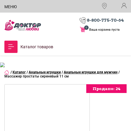
МЕНЮ
8-800-775-70-64
0
Ваша корзина пуста
Каталог товаров
/
Каталог
/
Анальные игрушки
/
Анальные игрушки для мужчин
/
Массажер простаты сиреневый 11 см
Продано:
Продано:
Продано:
24
24
24