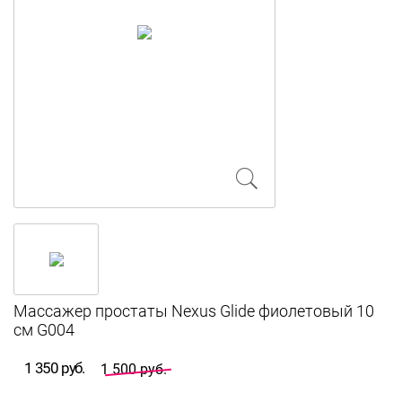
Массажер простаты Nexus Glide фиолетовый 10
см G004
1 350 руб.
1 500 руб.