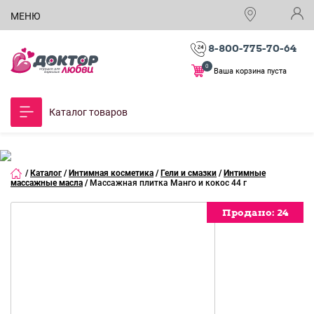
МЕНЮ
8-800-775-70-64
0
Ваша корзина пуста
Каталог товаров
/
Каталог
/
Интимная косметика
/
Гели и смазки
/
Интимные
массажные масла
/
Массажная плитка Манго и кокос 44 г
Продано:
Продано:
Продано:
Продано:
Продано:
24
24
24
24
24