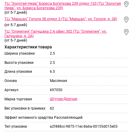
ТЦ "Золотая Нива" Бориса Богаткова 239 отдел 133 (ТЦ "Золотая
Нива", ул. Бориса Богаткова 239)
(от 5-7 дней)
ТЦ "Маршал" Гоголя 38 отдел 3 (ТЦ "Маршал", ул. Гоголя, д. 38)
(от 5-7 дней)
ТЦ "Олимпия" Галущака 2 А офис 302 (ТЦ "Олимпия", ул.
Галущака, д. 2А)
(от 5-7 дней)
Характеристики товара
Ширина упаковки
2.5
Высота упаковки
2.5
Длина упаковки
6.5
Основа
Масляная
Артикул
697050
Штучки-Дрючки
Марка торговая
Вес упаковки в граммах
62
Эффект интимного средства
Расслабляющий
Тип упаковки
a2f488cc-9875-11ec-8a6a-00155d015e03