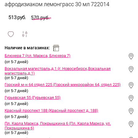
афродизиаком лемонграсс 30 мл 722014
513 руб.
570 руб.
сравнить
ИЗБРАННОЕ
и
Наличие в магазинах:
Блюхера 7 (пл. Маркса, Блюхера 7)
(от 5-7 дней)
Вокзальная магистраль,д.1 (г. Новосибирск,Вокзальная
магистраль,д.1)
(от 5-7 дней)
Горский м-н 64 отдел 225 (Горский микрорайон 64, отдел 225)
(от 5-7 дней)
Гурьевская 55 (Гурьевская 55)
(от 5-7 дней)
Красный проспект 188 (Красный проспект д. 188)
(от 5-7 дней)
Пл. Карла Маркса, Покрышкина 6 (Пл. Карла Маркса, ул.
Покрышкина 6)
(от 5-7 дней)