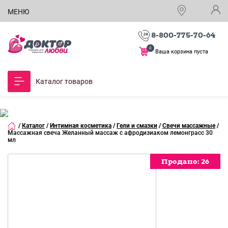
МЕНЮ
8-800-775-70-64
0
Ваша корзина пуста
Каталог товаров
/
Каталог
/
Интимная косметика
/
Гели и смазки
/
Свечи массажные
/
Массажная свеча Желанный массаж с афродизиаком лемонграсс 30
мл
Продано:
Продано:
Продано:
Продано:
Продано:
Продано:
Продано:
Продано:
26
26
26
26
26
26
26
26