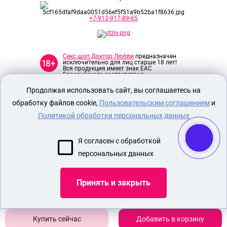
+7-913-917-89-65
Секс шоп Доктор Любви
предназначен
исключительно для лиц старше 18 лет!
Вся продукция имеет знак EAC
Евразийского соответствия.
Продолжая использовать сайт, вы соглашаетесь на
О МАГАЗИНЕ
обработку файлов cookie,
Пользовательским соглашением
и
ОПЛАТА И ДОСТАВКА
Политикой обработки персональных данных
СЕКС ИГРУШКИ
Я согласен с обработкой
ЭРОТИЧЕСКОЕ БЕЛЬЕ
персональных данных
Показать еще
Принять и закрыть
Добавить в корзину