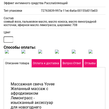
Эффект интимного средства
Расслабляющий
Тип упаковки
72763839-997a-11ec-8a6a-00155d015e03
Состав
соевый воск, пальмовое масло, масло кокоса, масло виноградной
косточки, эфирное масло лемограсса, шаромикс 708
Цвет
Способы оплаты:
Описание товара
Оплата и доставка
Вопрос-Ответ
Отзывы
Массажная свеча Yovee
Желанный массаж с
афродизиаком
Лемонграсс -
изысканный аксессуар
для новогоднего