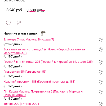
60 мл 4002
3 240 руб.
3 600 руб.
сравнить
ИЗБРАННОЕ
и
Наличие в магазинах:
Блюхера 7 (пл. Маркса, Блюхера 7)
(от 5-7 дней)
Вокзальная магистраль,д.1 (г. Новосибирск,Вокзальная
магистраль,д.1)
(от 5-7 дней)
Горский м-н 64 отдел 225 (Горский микрорайон 64, отдел 225)
(от 5-7 дней)
Гурьевская 55 (Гурьевская 55)
(от 5-7 дней)
Красный проспект 188 (Красный проспект д. 188)
(от 5-7 дней)
Пл. Карла Маркса, Покрышкина 6 (Пл. Карла Маркса, ул.
Покрышкина 6)
(от 5-7 дней)
Титова 200 (Титова, 200 )