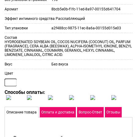
Аромат
8bcb5e0b-f1fc-11ed-8a97-00155d641704
Эффект интимного средства
Расслабляющий
Тип упаковки
a2f488cc-9875-11ec-8a6a-00155d015e03
Состав
HYDROGENATED SOYBEAN OIL, COCOS NUCIFERA (COCONUT) OIL, PARFUM
(FRAGRANCE), CERA ALBA (BEESWAX), ALPHA-ISOMETHYL IONONE, BENZYL
BENZOATE, CINNAMAL, COUMARIN, GERANIOL, HEXYL CINNAMAL,
LIMONENE, LINALOOL, CITRIC ACID.
Вкус
Без вкуса
Цвет
Способы оплаты:
Описание товара
Оплата и доставка
Вопрос-Ответ
Отзывы