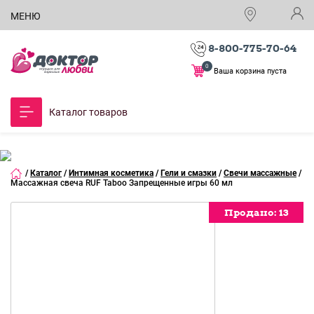
МЕНЮ
8-800-775-70-64
0
Ваша корзина пуста
Каталог товаров
/
Каталог
/
Интимная косметика
/
Гели и смазки
/
Свечи массажные
/
Массажная свеча RUF Taboo Запрещенные игры 60 мл
Продано:
Продано:
Продано:
Продано:
Продано:
13
13
13
13
13