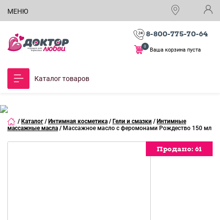
МЕНЮ
8-800-775-70-64
0
Ваша корзина пуста
Каталог товаров
/
Каталог
/
Интимная косметика
/
Гели и смазки
/
Интимные
массажные масла
/
Массажное масло с феромонами Рождество 150 мл
Продано:
Продано:
Продано:
Продано:
Продано:
61
61
61
61
61