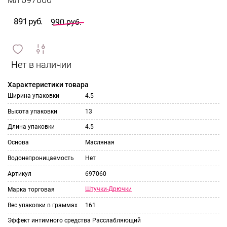
мл 697060
891 руб.
990 руб.
сравнить
ИЗБРАННОЕ
и
Характеристики товара
Ширина упаковки
4.5
Высота упаковки
13
Длина упаковки
4.5
Основа
Масляная
Водонепроницаемость
Нет
Артикул
697060
Штучки-Дрючки
Марка торговая
Вес упаковки в граммах
161
Эффект интимного средства
Расслабляющий