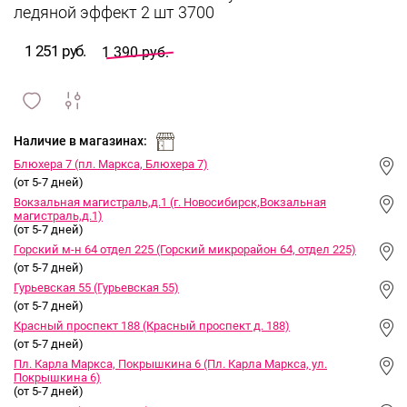
ледяной эффект 2 шт 3700
1 251 руб.
1 390 руб.
сравнить
ИЗБРАННОЕ
и
Наличие в магазинах:
Блюхера 7 (пл. Маркса, Блюхера 7)
(от 5-7 дней)
Вокзальная магистраль,д.1 (г. Новосибирск,Вокзальная
магистраль,д.1)
(от 5-7 дней)
Горский м-н 64 отдел 225 (Горский микрорайон 64, отдел 225)
(от 5-7 дней)
Гурьевская 55 (Гурьевская 55)
(от 5-7 дней)
Красный проспект 188 (Красный проспект д. 188)
(от 5-7 дней)
Пл. Карла Маркса, Покрышкина 6 (Пл. Карла Маркса, ул.
Покрышкина 6)
(от 5-7 дней)