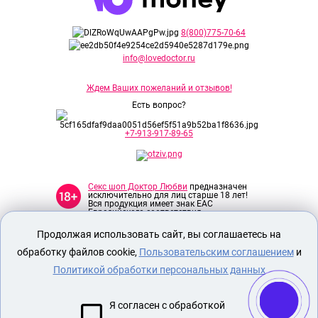
8(800)775-70-64
info@lovedoctor.ru
Ждем Ваших пожеланий и отзывов!
Есть вопрос?
+7-913-917-89-65
Секс шоп Доктор Любви
предназначен
исключительно для лиц старше 18 лет!
Вся продукция имеет знак EAC
Евразийского соответствия.
Продолжая использовать сайт, вы соглашаетесь на
О МАГАЗИНЕ
обработку файлов cookie,
Пользовательским соглашением
и
ОПЛАТА И ДОСТАВКА
Политикой обработки персональных данных
СЕКС ИГРУШКИ
Я согласен с обработкой
ЭРОТИЧЕСКОЕ БЕЛЬЕ