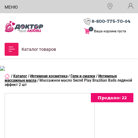
МЕНЮ
8-800-775-70-64
0
Ваша корзина пуста
Каталог товаров
/
Каталог
/
Интимная косметика
/
Гели и смазки
/
Интимные
массажные масла
/
Массажное масло Secret Play Brazilian Balls ледяной
эффект 2 шт
Продано:
Продано:
Продано:
Продано:
Продано:
Продано:
22
22
22
22
22
22