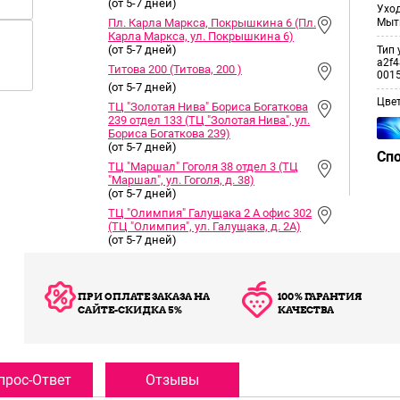
(от 5-7 дней)
Уход
Пл. Карла Маркса, Покрышкина 6 (Пл.
Мыт
Карла Маркса, ул. Покрышкина 6)
(от 5-7 дней)
Тип 
a2f4
Титова 200 (Титова, 200 )
001
(от 5-7 дней)
Цве
ТЦ "Золотая Нива" Бориса Богаткова
239 отдел 133 (ТЦ "Золотая Нива", ул.
Бориса Богаткова 239)
(от 5-7 дней)
Сп
ТЦ "Маршал" Гоголя 38 отдел 3 (ТЦ
"Маршал", ул. Гоголя, д. 38)
(от 5-7 дней)
ТЦ "Олимпия" Галущака 2 А офис 302
(ТЦ "Олимпия", ул. Галущака, д. 2А)
(от 5-7 дней)
ПРИ ОПЛАТЕ ЗАКАЗА НА
100% ГАРАНТИЯ
САЙТЕ-СКИДКА 5%
КАЧЕСТВА
прос-Ответ
Отзывы