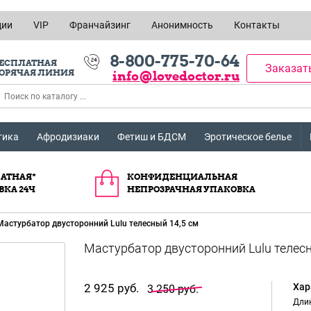
ции
VIP
Франчайзинг
Анонимность
Контакты
8-800-775-70-64
ЕСПЛАТНАЯ
Заказат
ОРЯЧАЯ ЛИНИЯ
info@lovedoctor.ru
тика
Афродизиаки
Фетиш и БДСМ
Эротическое белье
АТНАЯ*
КОНФИДЕНЦИАЛЬНАЯ
ВКА 24Ч
НЕПРОЗРАЧНАЯ УПАКОВКА
Мастурбатор двусторонний Lulu телесный 14,5 см
2 925 руб.
Хар
3 250 руб.
Длин