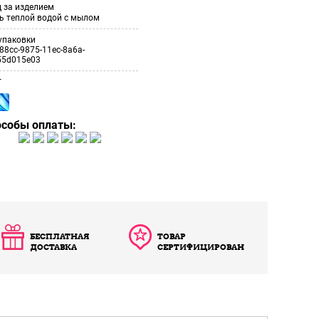
 за изделием
ь теплой водой с мылом
упаковки
88cc-9875-11ec-8a6a-
55d015e03
т
особы оплаты:
БЕСПЛАТНАЯ
ТОВАР
ДОСТАВКА
СЕРТИФИЦИРОВАН