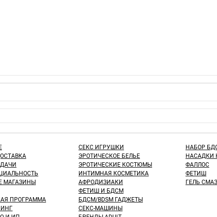
Е
СЕКС ИГРУШКИ
НАБОР БД
ДОСТАВКА
ЭРОТИЧЕСКОЕ БЕЛЬЕ
НАСАДКИ 
ЫДАЧИ
ЭРОТИЧЕСКИЕ КОСТЮМЫ
ФАЛЛОС
ЦИАЛЬНОСТЬ
ИНТИМНАЯ КОСМЕТИКА
ФЕТИШ
Е МАГАЗИНЫ
АФРОДИЗИАКИ
ГЕЛЬ СМА
ФЕТИШ И БДСМ
КАЯ ПРОГРАММА
БДСМ/BDSM ГАДЖЕТЫ
ИНГ
СЕКС-МАШИНЫ