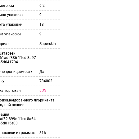
етр, см
6.2
ина упаковки
9
ота упаковки
18
на упаковки
9
ериал
Superskin
батареек
61ad-f886-11ed-8a97-
55d641704
онепроницаемость
Да
икул
784002
JOS
ка торговая
 рекомендованного лубриканта
одной основе
рация
af52-899e-11ec-8a64-
55d015e00
упаковки в граммах
316