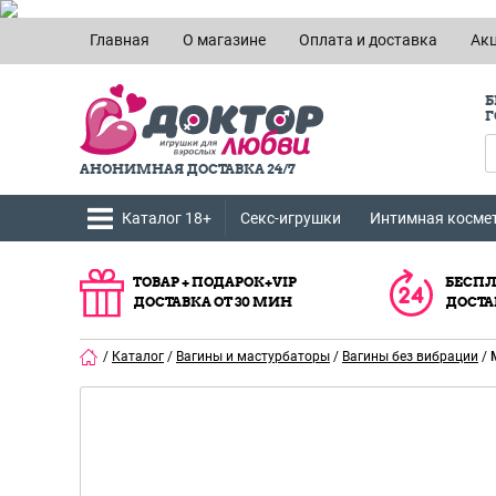
Главная
О магазине
Оплата и доставка
Ак
Б
Г
АНОНИМНАЯ ДОСТАВКА 24/7
Каталог 18+
Секс-игрушки
Интимная косме
ТОВАР + ПОДАРОК+VIP
БЕСПЛ
ДОСТАВКА ОТ 30 МИН
ДОСТА
/
Каталог
/
Вагины и мастурбаторы
/
Вагины без вибрации
/