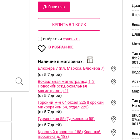
Диам
Добавить в
Шир
корзину
КУПИТЬ В 1 КЛИК
Выс
Дли
выбрать и
сравнить
Мат
В ИЗБРАННОЕ
Тип 
fbb2
Наличие в магазинах:
001
Блюхера 7 (пл. Маркса, Блюхера 7)
Вод
(от 5-7 дней)
Вокзальная магистраль,д.1 (г.
Арт
Новосибирск,Вокзальная
магистраль,д.1)
Мар
(от 5-7 дней)
Тип
Горский м-н 64 отдел 225 (Горский
На в
микрорайон 64, отдел 225)
(от 5-7 дней)
Виб
Гурьевская 55 (Гурьевская 55)
37ce
001
(от 5-7 дней)
Красный проспект 188 (Красный
Вес 
проспект д. 188)