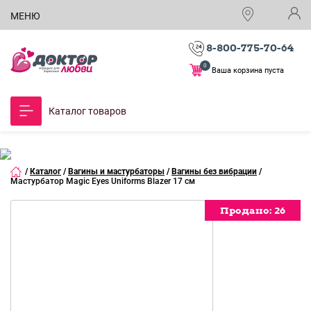
МЕНЮ
8-800-775-70-64
0
Ваша корзина пуста
Каталог товаров
/
Каталог
/
Вагины и мастурбаторы
/
Вагины без вибрации
/
Мастурбатор Magic Eyes Uniforms Blazer 17 см
Продано:
Продано:
Продано:
Продано:
Продано:
Продано:
Продано:
Продано:
Продано:
Продано:
Продано:
Продано:
Продано:
26
26
26
26
26
26
26
26
26
26
26
26
26