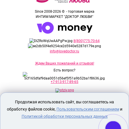
Since 2008-2026 © - торговая марка
ИНТИМ МАРКЕТ "ДОКТОР ЛЮБВИ"
8(800)775-70-64
info@lovedoctor.ru
Ждем Ваших пожеланий и отзывов!
Есть вопрос?
+7-913-917-89-65
Продолжая использовать сайт, вы соглашаетесь на
Секс шоп Доктор Любви
предназначен
исключительно для лиц старше 18 лет!
обработку файлов cookie,
Пользовательским соглашением
и
Вся продукция имеет знак EAC
Евразийского соответствия.
Политикой обработки персональных данных
О МАГАЗИНЕ