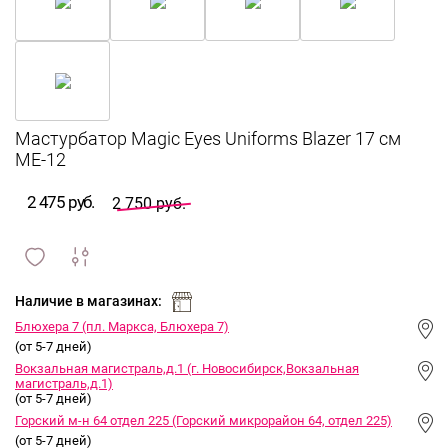
Мастурбатор Magic Eyes Uniforms Blazer 17 см
ME-12
2 475 руб.
2 750 руб.
сравнить
ИЗБРАННОЕ
и
Наличие в магазинах:
Блюхера 7 (пл. Маркса, Блюхера 7)
(от 5-7 дней)
Вокзальная магистраль,д.1 (г. Новосибирск,Вокзальная
магистраль,д.1)
(от 5-7 дней)
Горский м-н 64 отдел 225 (Горский микрорайон 64, отдел 225)
(от 5-7 дней)