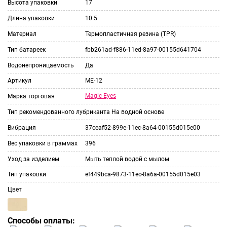
Высота упаковки
17
Длина упаковки
10.5
Материал
Термопластичная резина (TPR)
Тип батареек
fbb261ad-f886-11ed-8a97-00155d641704
Водонепроницаемость
Да
Артикул
ME-12
Magic Eyes
Марка торговая
Тип рекомендованного лубриканта
На водной основе
Вибрация
37ceaf52-899e-11ec-8a64-00155d015e00
Вес упаковки в граммах
396
Уход за изделием
Мыть теплой водой с мылом
Тип упаковки
ef449bca-9873-11ec-8a6a-00155d015e03
Цвет
Способы оплаты: