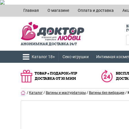
Главная
О магазине
Оплата и доставка
Ак
Б
Г
АНОНИМНАЯ ДОСТАВКА 24/7
Каталог 18+
Секс-игрушки
Интимная косме
ТОВАР + ПОДАРОК+VIP
БЕСПЛ
ДОСТАВКА ОТ 30 МИН
ДОСТА
/
Каталог
/
Вагины и мастурбаторы
/
Вагины без вибрации
/