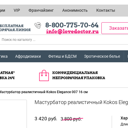
ции
VIP
Франчайзинг
Анонимность
Контакты
8-800-775-70-64
ЕСПЛАТНАЯ
Заказат
ОРЯЧАЯ ЛИНИЯ
info@lovedoctor.ru
тика
Афродизиаки
Фетиш и БДСМ
Эротическое белье
АТНАЯ*
КОНФИДЕНЦИАЛЬНАЯ
ВКА 24Ч
НЕПРОЗРАЧНАЯ УПАКОВКА
Мастурбатор реалистичный Kokos Elegance 007 16 см
3 420 руб.
Хар
3 800 руб.
Длин