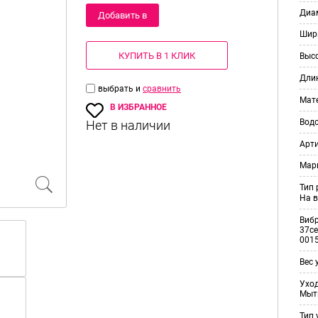
Диам
Добавить в
Шир
корзину
КУПИТЬ В 1 КЛИК
Выс
Дли
выбрать и
сравнить
Мат
В ИЗБРАННОЕ
Вод
Арт
Мар
Тип
На в
Виб
37ce
001
Вес 
Уход
Мыт
Тип 