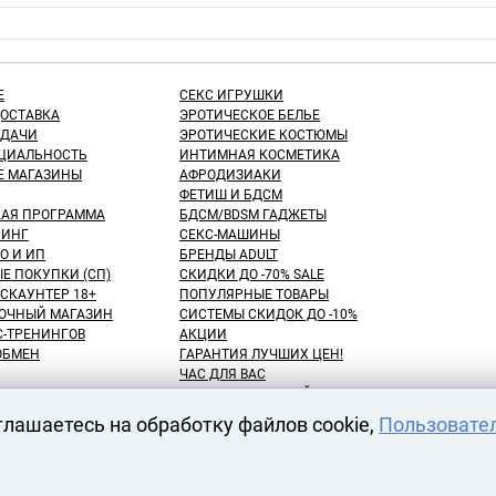
Е
СЕКС ИГРУШКИ
ДОСТАВКА
ЭРОТИЧЕСКОЕ БЕЛЬЕ
ЫДАЧИ
ЭРОТИЧЕСКИЕ КОСТЮМЫ
ЦИАЛЬНОСТЬ
ИНТИМНАЯ КОСМЕТИКА
Е МАГАЗИНЫ
АФРОДИЗИАКИ
ФЕТИШ И БДСМ
КАЯ ПРОГРАММА
БДСМ/BDSM ГАДЖЕТЫ
ИНГ
СЕКС-МАШИНЫ
О И ИП
БРЕНДЫ ADULT
Е ПОКУПКИ (СП)
СКИДКИ ДО -70% SALE
СКАУНТЕР 18+
ПОПУЛЯРНЫЕ ТОВАРЫ
ОЧНЫЙ МАГАЗИН
СИСТЕМЫ СКИДОК ДО -10%
С-ТРЕНИНГОВ
АКЦИИ
 ОБМЕН
ГАРАНТИЯ ЛУЧШИХ ЦЕН!
ЧАС ДЛЯ ВАС
NEW! ДЕНЬ ЗНАНИЙ!
КУПАТЕЛЕЙ
100 БОНУСНЫХ РУБЛЕЙ!
глашаетесь на обработку файлов cookie,
Пользовате
ВАРОВ
ОТЛОЖЕННЫЕ ТОВАРЫ
АРЕНДА СЕКС-МАШИН
АТЫ
ОДЕЖДЫ