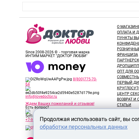
О МАГАЗИН
ОПЛАТА И 
ПУНКТЫ В
КОНФИДЕН
РОЗНИЧНЫ
Since 2008-2026 © - торговая марка
ФРАНШИЗА
ИНТИМ МАРКЕТ "ДОКТОР ЛЮБВИ"
ПАРТНЕРС
ДРОПШИПП
ОПТ ДЛЯ ОО
СОВМЕСТНЫ
8(800)775-70-
ПЕРВЫЙ ДИ
64
КРУГЛОСУТ
ЦЕНТР СЕК
info@lovedoctor.ru
ВОЗВРАТ И
Ждем Ваших пожеланий и отзывов!
СТАТЬИ
Есть вопрос?
НОВОСТИ
ОТЗЫВЫ ПО
Продолжая использовать сайт, вы со
+7-913-917-89-65
ОБЗОРЫ ТО
обработки персональных данных
ВАКАНСИИ
СЕРТИФИК
Секс шоп Доктор Любви
РАЗМЕРЫ 