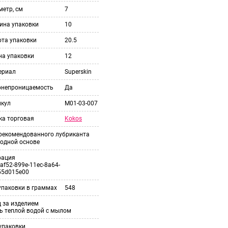
етр, см
7
ина упаковки
10
ота упаковки
20.5
на упаковки
12
ериал
Superskin
онепроницаемость
Да
икул
M01-03-007
Kokos
ка торговая
 рекомендованного лубриканта
одной основе
рация
af52-899e-11ec-8a64-
55d015e00
упаковки в граммах
548
 за изделием
ь теплой водой с мылом
упаковки