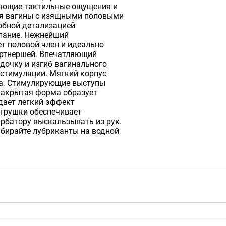
ающие тактильные ощущения и
ия вагины с изящными половыми
обной детализацией
елание. Нежнейший
т половой член и идеально
артнершей. Впечатляющий
дочку и изгиб вагинального
 стимуляции. Мягкий корпус
са. Стимулирующие выступы
Закрытая форма образует
дает легкий эффект
игрушки обеспечивает
урбатору выскальзывать из рук.
ыбирайте лубриканты на водной