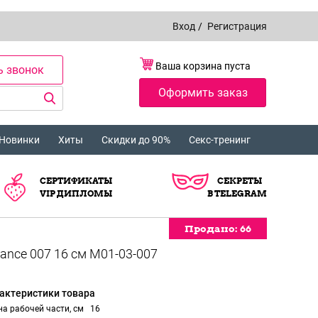
Вход
/
Регистрация
Ваша корзина пуста
ь звонок
Оформить заказ
Новинки
Хиты
Скидки до 90%
Секс-тренинг
СЕРТИФИКАТЫ
СЕКРЕТЫ
VIP ДИПЛОМЫ
В TELEGRAM
Продано:
Продано:
Продано:
Продано:
Продано:
Продано:
Продано:
Продано:
Продано:
Продано:
Продано:
Продано:
Продано:
66
66
66
66
66
66
66
66
66
66
66
66
66
актеристики товара
а рабочей части, см
16