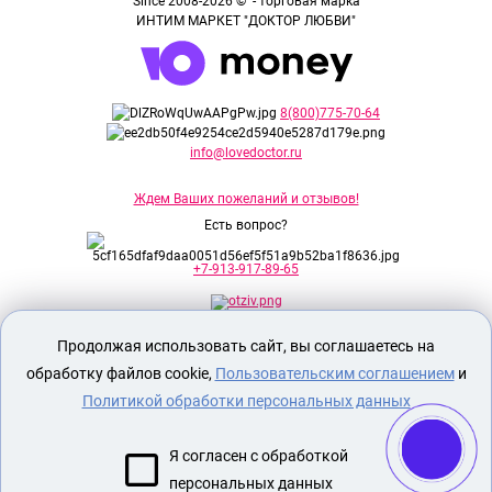
Since 2008-2026 © - торговая марка
ИНТИМ МАРКЕТ "ДОКТОР ЛЮБВИ"
8(800)775-70-64
info@lovedoctor.ru
Ждем Ваших пожеланий и отзывов!
Есть вопрос?
+7-913-917-89-65
Продолжая использовать сайт, вы соглашаетесь на
Секс шоп Доктор Любви
предназначен
исключительно для лиц старше 18 лет!
обработку файлов cookie,
Пользовательским соглашением
и
Вся продукция имеет знак EAC
Евразийского соответствия.
Политикой обработки персональных данных
О МАГАЗИНЕ
Я согласен с обработкой
ОПЛАТА И ДОСТАВКА
персональных данных