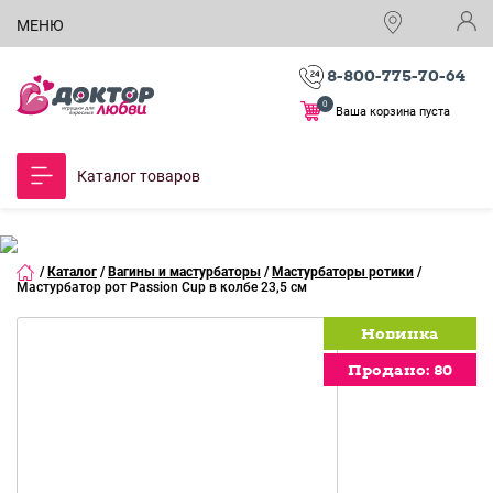
МЕНЮ
8-800-775-70-64
0
Ваша корзина пуста
Каталог товаров
/
Каталог
/
Вагины и мастурбаторы
/
Мастурбаторы ротики
/
Мастурбатор рот Passion Cup в колбе 23,5 см
Новинка
Новинка
Новинка
Продано:
Продано:
Продано:
80
80
80