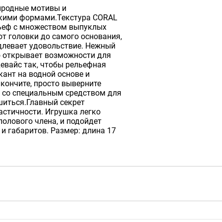
иродные мотивы и
скими формами.Текстура CORAL
ьеф с множеством выпуклых
т головки до самого основания,
длевает удовольствие. Нежный
о открывает возможности для
евайс так, чтобы рельефная
кант на водной основе и
кончите, просто выверните
й со специальным средством для
шиться.Главный секрет
астичности. Игрушка легко
полового члена, и подойдет
и габаритов. Размер: длина 17