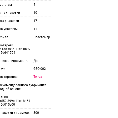
етр, см
5
ина упаковки
10
ота упаковки
17
на упаковки
11
ериал
Эластомер
батареек
61ad-f886-11ed-8a97-
55d641704
онепроницаемость
Да
икул
GEO-002
Tenga
ка торговая
 рекомендованного лубриканта
одной основе
рация
af52-899e-11ec-8a64-
55d015e00
упаковки в граммах
300