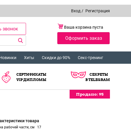
Вход
/
Регистрация
Ваша корзина пуста
ь звонок
Оформить заказ
Новинки
Хиты
Скидки до 90%
Секс-тренинг
СЕРТИФИКАТЫ
СЕКРЕТЫ
VIP ДИПЛОМЫ
В TELEGRAM
Продано:
Продано:
Продано:
Продано:
Продано:
Продано:
Продано:
Продано:
95
95
95
95
95
95
95
95
актеристики товара
а рабочей части, см
17