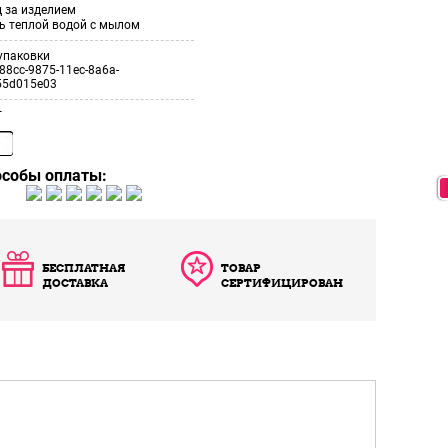
 за изделием
ь теплой водой с мылом
упаковки
88cc-9875-11ec-8a6a-
55d015e03
т
особы оплаты:
БЕСПЛАТНАЯ
ТОВАР
ДОСТАВКА
СЕРТИФИЦИРОВАН