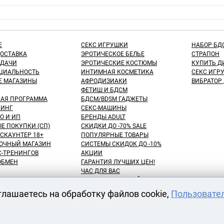
Е
СЕКС ИГРУШКИ
НАБОР БД
ДОСТАВКА
ЭРОТИЧЕСКОЕ БЕЛЬЕ
СТРАПОН
ЫДАЧИ
ЭРОТИЧЕСКИЕ КОСТЮМЫ
КУПИТЬ Д
ЦИАЛЬНОСТЬ
ИНТИМНАЯ КОСМЕТИКА
СЕКС ИГР
Е МАГАЗИНЫ
АФРОДИЗИАКИ
ВИБРАТОР
ФЕТИШ И БДСМ
КАЯ ПРОГРАММА
БДСМ/BDSM ГАДЖЕТЫ
ИНГ
СЕКС-МАШИНЫ
О И ИП
БРЕНДЫ ADULT
Е ПОКУПКИ (СП)
СКИДКИ ДО -70% SALE
СКАУНТЕР 18+
ПОПУЛЯРНЫЕ ТОВАРЫ
ОЧНЫЙ МАГАЗИН
СИСТЕМЫ СКИДОК ДО -10%
С-ТРЕНИНГОВ
АКЦИИ
 ОБМЕН
ГАРАНТИЯ ЛУЧШИХ ЦЕН!
ЧАС ДЛЯ ВАС
NEW! ДЕНЬ ЗНАНИЙ!
КУПАТЕЛЕЙ
100 БОНУСНЫХ РУБЛЕЙ!
глашаетесь на обработку файлов cookie,
Пользовате
ВАРОВ
ОТЛОЖЕННЫЕ ТОВАРЫ
АРЕНДА СЕКС-МАШИН
АТЫ