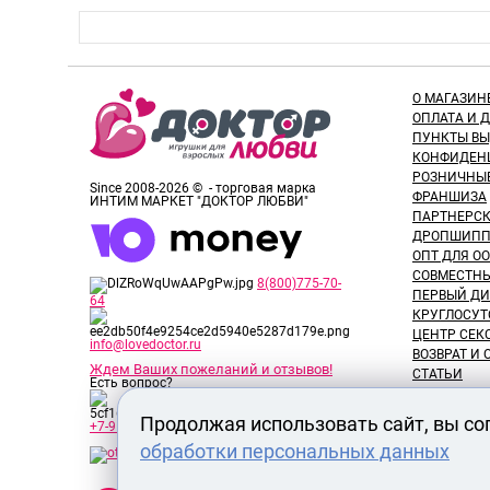
О МАГАЗИН
ОПЛАТА И 
ПУНКТЫ В
КОНФИДЕН
РОЗНИЧНЫ
Since 2008-2026 © - торговая марка
ФРАНШИЗА
ИНТИМ МАРКЕТ "ДОКТОР ЛЮБВИ"
ПАРТНЕРС
ДРОПШИПП
ОПТ ДЛЯ ОО
СОВМЕСТНЫ
8(800)775-70-
ПЕРВЫЙ ДИ
64
КРУГЛОСУТ
ЦЕНТР СЕК
info@lovedoctor.ru
ВОЗВРАТ И
Ждем Ваших пожеланий и отзывов!
СТАТЬИ
Есть вопрос?
НОВОСТИ
ОТЗЫВЫ ПО
Продолжая использовать сайт, вы со
+7-913-917-89-65
ОБЗОРЫ ТО
обработки персональных данных
ВАКАНСИИ
СЕРТИФИК