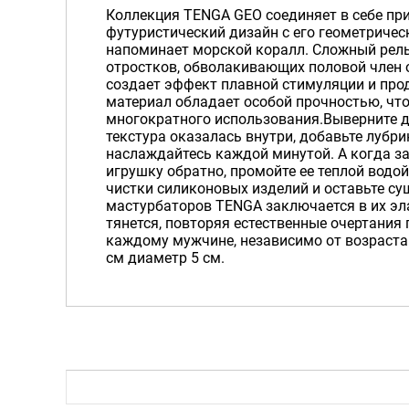
Коллекция TENGA GEO соединяет в себе пр
футуристический дизайн с его геометриче
напоминает морской коралл. Сложный рел
отростков, обволакивающих половой член о
создает эффект плавной стимуляции и про
материал обладает особой прочностью, чт
многократного использования.Выверните д
текстура оказалась внутри, добавьте лубри
наслаждайтесь каждой минутой. А когда за
игрушку обратно, промойте ее теплой водо
чистки силиконовых изделий и оставьте су
мастурбаторов TENGA заключается в их эл
тянется, повторяя естественные очертания 
каждому мужчине, независимо от возраста 
см диаметр 5 см.