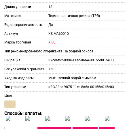
Длина упаковки
18
Материал
Термопластичная резина (TPR)
Водонепроницаемость
Да
Артикул
XS-MA60010
XISE
Марка торговая
Тип рекомендованного лубриканта
На водной основе
Вибрация
37ceaf52-899e-11ec-8a64-00155d015e00
Вес упаковки в граммах
760
Уход за изделием
Мыть теплой водой с мылом
Тип упаковки
a2f488cc-9875-11ec-8a6a-00155d015e03
Цвет
Способы оплаты: