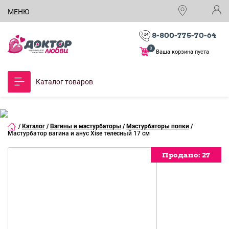
МЕНЮ
8-800-775-70-64
0
Ваша корзина пуста
Каталог товаров
/
Каталог
/
Вагины и мастурбаторы
/
Мастурбаторы попки
/
Мастурбатор вагина и анус Xise телесный 17 см
Продано:
Продано:
Продано:
Продано:
Продано:
Продано:
Продано:
Продано:
Продано:
Продано:
Продано:
Продано:
Продано:
Продано:
Продано:
27
27
27
27
27
27
27
27
27
27
27
27
27
27
27