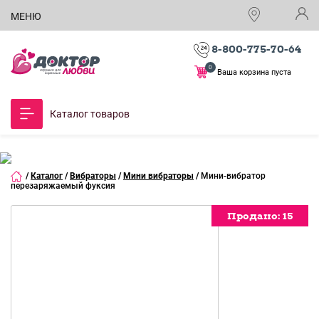
МЕНЮ
8-800-775-70-64
0
Ваша корзина пуста
Каталог товаров
/
Каталог
/
Вибраторы
/
Мини вибраторы
/
Мини-вибратор
перезаряжаемый фуксия
Продано:
Продано:
Продано:
Продано:
15
15
15
15