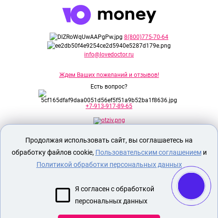
8(800)775-70-64
info@lovedoctor.ru
Ждем Ваших пожеланий и отзывов!
Есть вопрос?
+7-913-917-89-65
Продолжая использовать сайт, вы соглашаетесь на
Секс шоп Доктор Любви
предназначен
исключительно для лиц старше 18 лет!
обработку файлов cookie,
Пользовательским соглашением
и
Вся продукция имеет знак EAC
Евразийского соответствия.
Политикой обработки персональных данных
О МАГАЗИНЕ
Я согласен с обработкой
ОПЛАТА И ДОСТАВКА
персональных данных
СЕКС ИГРУШКИ