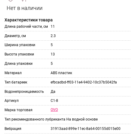
сравнить
ИЗБРАННОЕ
и
Характеристики товара
Длина рабочей части, см
11
Диаметр, см
2.3
Ширина упаковки
5
Высота упаковки
13
Длина упаковки
5
Материал
ABS пластик
Тип батареек
efbcadbd-ff03-11e4-9402-10c37b5042fa
Водонепроницаемость
Да
Артикул
C1-8
OVO
Марка торговая
Тип рекомендованного лубриканта
На водной основе
Вибрация
31913aad-899e-11ec-8a64-00155d015e00