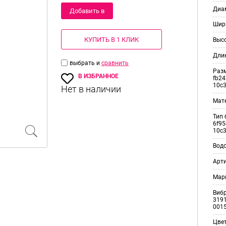
Диам
Добавить в
Шир
корзину
КУПИТЬ В 1 КЛИК
Выс
Дли
выбрать и
сравнить
Раз
В ИЗБРАННОЕ
fb24
10c
Мат
Тип 
6f95
10c
Вод
Арт
Мар
Виб
3191
001
Цве