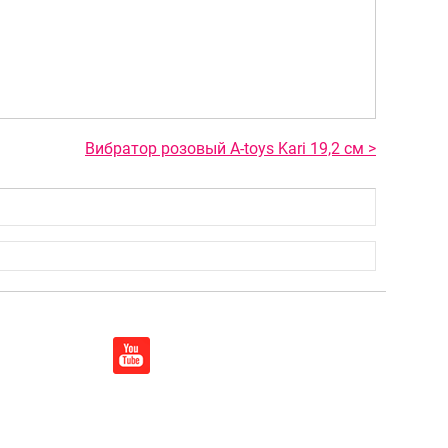
Вибратор розовый A-toys Kari 19,2 см >