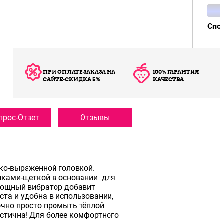
Сп
ПРИ ОПЛАТЕ ЗАКАЗА НА
100% ГАРАНТИЯ
САЙТЕ-СКИДКА 5%
КАЧЕСТВА
прос-Ответ
Отзывы
рко-выраженной головкой.
иками-щеткой в основании для
 мощный вибратор добавит
та и удобна в использовании,
точно просто промыть тёплой
стична! Для более комфортного