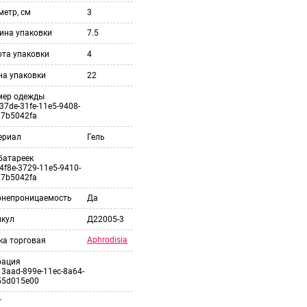
етр, см
3
ина упаковки
7.5
ота упаковки
4
на упаковки
22
мер одежды
37de-31fe-11e5-9408-
37b5042fa
ериал
Гель
батареек
4f8e-3729-11e5-9410-
37b5042fa
онепроницаемость
Да
икул
Д22005-3
Aphrodisia
ка торговая
рация
3aad-899e-11ec-8a64-
55d015e00
т