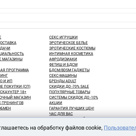
Е
СЕКС ИГРУШКИ
ДОСТАВКА
ЭРОТИЧЕСКОЕ БЕЛЬЕ
ЫДАЧИ
ЭРОТИЧЕСКИЕ КОСТЮМЫ
ЦИАЛЬНОСТЬ
ИНТИМНАЯ КОСМЕТИКА
Е МАГАЗИНЫ
АФРОДИЗИАКИ
ФЕТИШ И БДСМ
КАЯ ПРОГРАММА
БДСМ/BDSM ГАДЖЕТЫ
ИНГ
СЕКС-МАШИНЫ
О И ИП
БРЕНДЫ ADULT
Е ПОКУПКИ (СП)
СКИДКИ ДО -70% SALE
СКАУНТЕР 18+
ПОПУЛЯРНЫЕ ТОВАРЫ
ОЧНЫЙ МАГАЗИН
СИСТЕМЫ СКИДОК ДО -10%
С-ТРЕНИНГОВ
АКЦИИ
 ОБМЕН
ГАРАНТИЯ ЛУЧШИХ ЦЕН!
ЧАС ДЛЯ ВАС
NEW! ДЕНЬ ЗНАНИЙ!
КУПАТЕЛЕЙ
100 БОНУСНЫХ РУБЛЕЙ!
глашаетесь на обработку файлов cookie,
Пользовате
ВАРОВ
ОТЛОЖЕННЫЕ ТОВАРЫ
АРЕНДА СЕКС-МАШИН