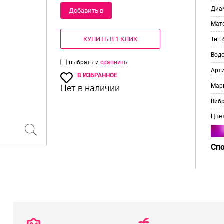
Диам
Добавить в
Мат
корзину
КУПИТЬ В 1 КЛИК
Тип 
Вод
выбрать и
сравнить
Арт
В ИЗБРАННОЕ
Мар
Виб
Цве
Сп