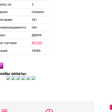
етр, см
3
ериал
Силикон
батареек
261
онепроницаемость
Нет
икул
ДN094
INTLIFE
ка торговая
рация
24066
т
особы оплаты: