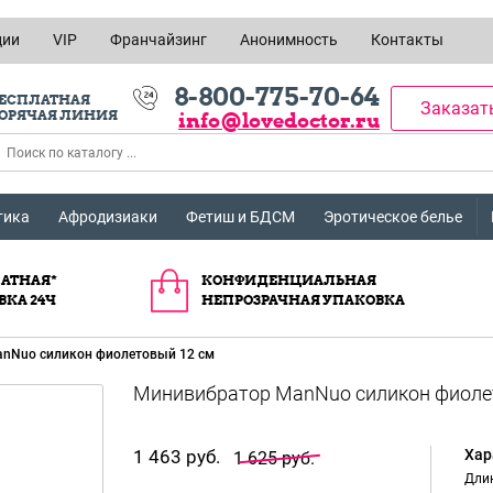
ции
VIP
Франчайзинг
Анонимность
Контакты
8-800-775-70-64
ЕСПЛАТНАЯ
Заказат
ОРЯЧАЯ ЛИНИЯ
info@lovedoctor.ru
тика
Афродизиаки
Фетиш и БДСМ
Эротическое белье
АТНАЯ*
КОНФИДЕНЦИАЛЬНАЯ
ВКА 24Ч
НЕПРОЗРАЧНАЯ УПАКОВКА
nNuo силикон фиолетовый 12 см
1 463 руб.
Хар
1 625 руб.
Длин