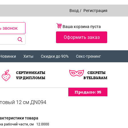
Вход
/
Регистрация
Ваша корзина пуста
ь звонок
Оформить заказ
Новинки
Хиты
Скидки до 90%
Секс-тренинг
СЕРТИФИКАТЫ
СЕКРЕТЫ
VIP ДИПЛОМЫ
В TELEGRAM
Продано:
Продано:
Продано:
35
35
35
актеристики товара
а рабочей части, см
12.0000