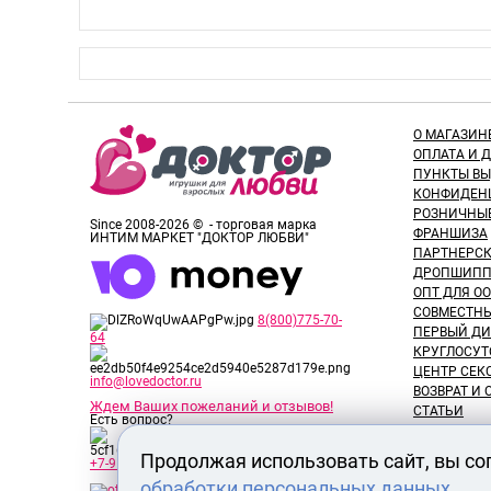
О МАГАЗИН
ОПЛАТА И 
ПУНКТЫ В
КОНФИДЕН
РОЗНИЧНЫ
Since 2008-2026 © - торговая марка
ФРАНШИЗА
ИНТИМ МАРКЕТ "ДОКТОР ЛЮБВИ"
ПАРТНЕРС
ДРОПШИПП
ОПТ ДЛЯ ОО
СОВМЕСТНЫ
8(800)775-70-
ПЕРВЫЙ ДИ
64
КРУГЛОСУТ
ЦЕНТР СЕК
info@lovedoctor.ru
ВОЗВРАТ И
Ждем Ваших пожеланий и отзывов!
СТАТЬИ
Есть вопрос?
НОВОСТИ
ОТЗЫВЫ ПО
Продолжая использовать сайт, вы со
+7-913-917-89-65
ОБЗОРЫ ТО
обработки персональных данных
ВАКАНСИИ