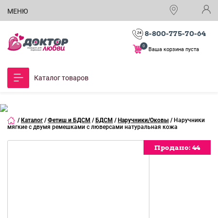
МЕНЮ
8-800-775-70-64
0
Ваша корзина пуста
Каталог товаров
/
Каталог
/
Фетиш и БДСМ
/
БДСМ
/
Наручники/Оковы
/
Наручники
мягкие с двумя ремешками с люверсами натуральная кожа
Продано:
Продано:
Продано:
Продано:
Продано:
Продано:
Продано:
Продано:
Продано:
Продано:
Продано:
Продано:
Продано:
Продано:
Продано:
44
44
44
44
44
44
44
44
44
44
44
44
44
44
44