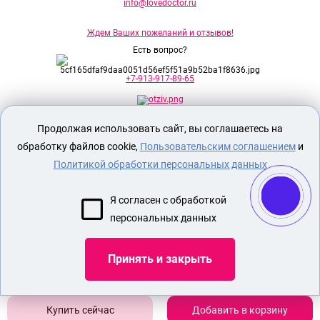
info@lovedoctor.ru
Ждем Ваших пожеланий и отзывов!
Есть вопрос?
+7-913-917-89-65
Продолжая использовать сайт, вы соглашаетесь на
Секс шоп Доктор Любви
предназначен
исключительно для лиц старше 18 лет!
обработку файлов cookie,
Пользовательским соглашением
и
Вся продукция имеет знак EAC
Евразийского соответствия.
Политикой обработки персональных данных
О МАГАЗИНЕ
Я согласен с обработкой
ОПЛАТА И ДОСТАВКА
персональных данных
СЕКС ИГРУШКИ
ЭРОТИЧЕСКОЕ БЕЛЬЕ
Принять и закрыть
Показать еще
Добавить в корзину