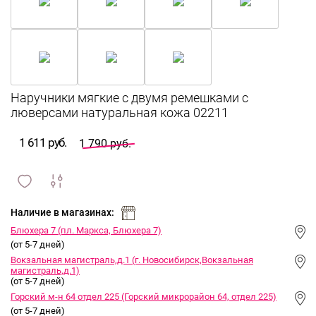
Наручники мягкие с двумя ремешками с
люверсами натуральная кожа 02211
1 611 руб.
1 790 руб.
сравнить
ИЗБРАННОЕ
и
Наличие в магазинах:
Блюхера 7 (пл. Маркса, Блюхера 7)
(от 5-7 дней)
Вокзальная магистраль,д.1 (г. Новосибирск,Вокзальная
магистраль,д.1)
(от 5-7 дней)
Горский м-н 64 отдел 225 (Горский микрорайон 64, отдел 225)
(от 5-7 дней)