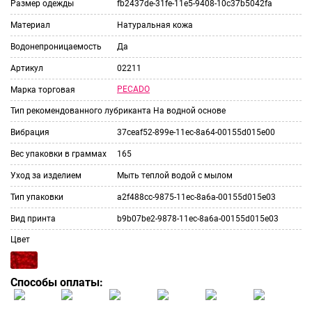
Размер одежды
fb2437de-31fe-11e5-9408-10c37b5042fa
Материал
Натуральная кожа
Водонепроницаемость
Да
Артикул
02211
PECADO
Марка торговая
Тип рекомендованного лубриканта
На водной основе
Вибрация
37ceaf52-899e-11ec-8a64-00155d015e00
Вес упаковки в граммах
165
Уход за изделием
Мыть теплой водой с мылом
Тип упаковки
a2f488cc-9875-11ec-8a6a-00155d015e03
Вид принта
b9b07be2-9878-11ec-8a6a-00155d015e03
Цвет
Способы оплаты: