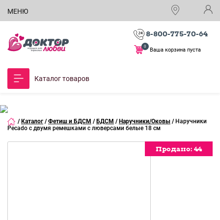
МЕНЮ
8-800-775-70-64
0
Ваша корзина пуста
Каталог товаров
/
Каталог
/
Фетиш и БДСМ
/
БДСМ
/
Наручники/Оковы
/
Наручники
Pecado с двумя ремешками с люверсами белые 18 см
Продано:
Продано:
Продано:
Продано:
Продано:
Продано:
Продано:
44
44
44
44
44
44
44