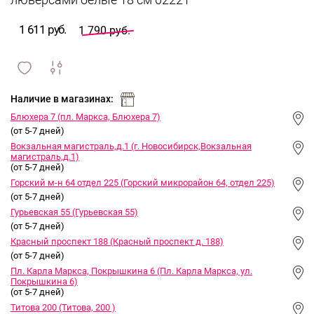
люверсами белые 18 см 02221
1 611 руб.
1 790 руб.
сравнить
ИЗБРАННОЕ
и
Наличие в магазинах:
Блюхера 7 (пл. Маркса, Блюхера 7)
(от 5-7 дней)
Вокзальная магистраль,д.1 (г. Новосибирск,Вокзальная
магистраль,д.1)
(от 5-7 дней)
Горский м-н 64 отдел 225 (Горский микрорайон 64, отдел 225)
(от 5-7 дней)
Гурьевская 55 (Гурьевская 55)
(от 5-7 дней)
Красный проспект 188 (Красный проспект д. 188)
(от 5-7 дней)
Пл. Карла Маркса, Покрышкина 6 (Пл. Карла Маркса, ул.
Покрышкина 6)
(от 5-7 дней)
Титова 200 (Титова, 200 )