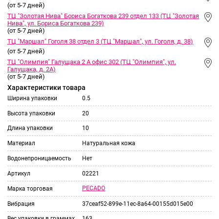
(от 5-7 дней)
ТЦ "Золотая Нива" Бориса Богаткова 239 отдел 133 (ТЦ "Золотая
Нива", ул. Бориса Богаткова 239)
(от 5-7 дней)
ТЦ "Маршал" Гоголя 38 отдел 3 (ТЦ "Маршал", ул. Гоголя, д. 38)
(от 5-7 дней)
ТЦ "Олимпия" Галущака 2 А офис 302 (ТЦ "Олимпия", ул.
Галущака, д. 2А)
(от 5-7 дней)
Характеристики товара
Ширина упаковки
0.5
Высота упаковки
20
Длина упаковки
10
Материал
Натуральная кожа
Водонепроницаемость
Нет
Артикул
02221
PECADO
Марка торговая
Вибрация
37ceaf52-899e-11ec-8a64-00155d015e00
Вес упаковки в граммах
163