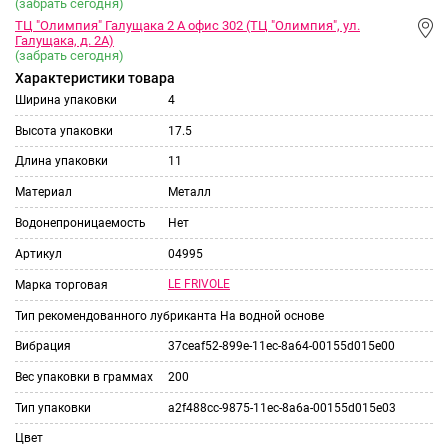
(забрать сегодня)
ТЦ "Олимпия" Галущака 2 А офис 302 (ТЦ "Олимпия", ул.
Галущака, д. 2А)
(забрать сегодня)
Характеристики товара
Ширина упаковки
4
Высота упаковки
17.5
Длина упаковки
11
Материал
Металл
Водонепроницаемость
Нет
Артикул
04995
LE FRIVOLE
Марка торговая
Тип рекомендованного лубриканта
На водной основе
Вибрация
37ceaf52-899e-11ec-8a64-00155d015e00
Вес упаковки в граммах
200
Тип упаковки
a2f488cc-9875-11ec-8a6a-00155d015e03
Цвет