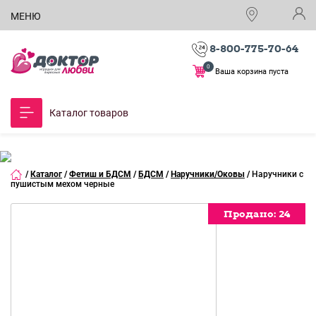
МЕНЮ
8-800-775-70-64
0
Ваша корзина пуста
Каталог товаров
/
Каталог
/
Фетиш и БДСМ
/
БДСМ
/
Наручники/Оковы
/
Наручники с
пушистым мехом черные
Продано:
Продано:
Продано:
24
24
24