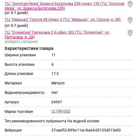
ТЦ "Золотая Нива" Бориса Богаткова 239 отдел 133 (ТЦ "Золотая
Нива", ул. Бориса Богаткова 239)
(от 5-7 дней)
ТЦ "Маршал" Гоголя 38 отдел 3 (ТЦ "Маршал", ул. Гоголя, д. 38)
(от 5-7 дней)
ТЦ "Олимпия" Галущака 2 А офис 302 (ТЦ "Олимпия", ул.
Галущака, д. 2А)
(забрать сегодня)
Характеристики товара
Ширина упаковки
11
Высота упаковки
4
Длина упаковки
17.5
Материал
Металл
Водонепроницаемость
Нет
Артикул
04997
LE FRIVOLE
Марка торговая
Тип рекомендованного лубриканта
На водной основе
Вибрация
37ceaf52-899e-11ec-8a64-00155d015e00