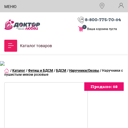
МЕНЮ
8-800-775-70-64
0
Ваша корзина пуста
Каталог товаров
/
Каталог
/
Фетиш и БДСМ
/
БДСМ
/
Наручники/Оковы
/
Наручники с
пушистым мехом розовые
Продано:
Продано:
Продано:
Продано:
Продано:
68
68
68
68
68