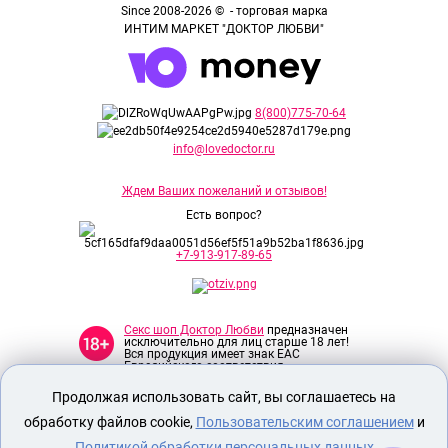
Since 2008-2026 © - торговая марка
ИНТИМ МАРКЕТ "ДОКТОР ЛЮБВИ"
8(800)775-70-64
info@lovedoctor.ru
Ждем Ваших пожеланий и отзывов!
Есть вопрос?
+7-913-917-89-65
Секс шоп Доктор Любви
предназначен
исключительно для лиц старше 18 лет!
Вся продукция имеет знак EAC
Евразийского соответствия.
Продолжая использовать сайт, вы соглашаетесь на
О МАГАЗИНЕ
обработку файлов cookie,
Пользовательским соглашением
и
ОПЛАТА И ДОСТАВКА
Политикой обработки персональных данных