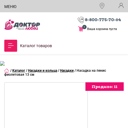
МЕНЮ
8-800-775-70-64
0
Ваша корзина пуста
Каталог товаров
/
Каталог
/
Насадки и кольца
/
Насадки
/
Насадка на пенис
фиолетовая 13 см
Продано:
Продано:
Продано:
11
11
11