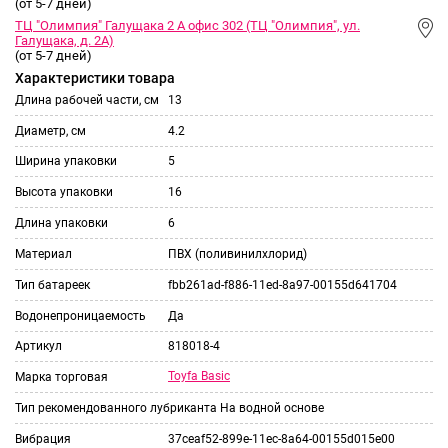
(от 5-7 дней)
ТЦ "Олимпия" Галущака 2 А офис 302 (ТЦ "Олимпия", ул.
Галущака, д. 2А)
(от 5-7 дней)
Характеристики товара
Длина рабочей части, см
13
Диаметр, см
4.2
Ширина упаковки
5
Высота упаковки
16
Длина упаковки
6
Материал
ПВХ (поливинилхлорид)
Тип батареек
fbb261ad-f886-11ed-8a97-00155d641704
Водонепроницаемость
Да
Артикул
818018-4
Toyfa Basic
Марка торговая
Тип рекомендованного лубриканта
На водной основе
Вибрация
37ceaf52-899e-11ec-8a64-00155d015e00