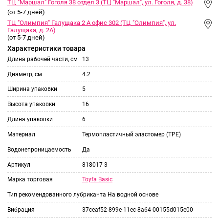
ТЦ "Маршал" Гоголя 38 отдел 3 (ТЦ "Маршал", ул. Гоголя, д. 38)
(от 5-7 дней)
ТЦ "Олимпия" Галущака 2 А офис 302 (ТЦ "Олимпия", ул.
Галущака, д. 2А)
(от 5-7 дней)
Характеристики товара
Длина рабочей части, см
13
Диаметр, см
4.2
Ширина упаковки
5
Высота упаковки
16
Длина упаковки
6
Материал
Термопластичный эластомер (TPE)
Водонепроницаемость
Да
Артикул
818017-3
Toyfa Basic
Марка торговая
Тип рекомендованного лубриканта
На водной основе
Вибрация
37ceaf52-899e-11ec-8a64-00155d015e00