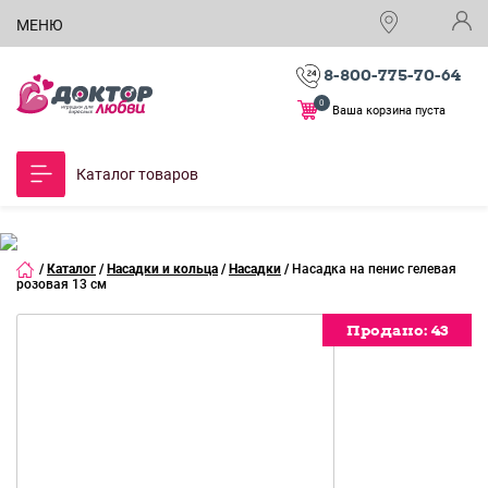
МЕНЮ
8-800-775-70-64
0
Ваша корзина пуста
Каталог товаров
/
Каталог
/
Насадки и кольца
/
Насадки
/
Насадка на пенис гелевая
розовая 13 см
Продано:
Продано:
Продано:
43
43
43