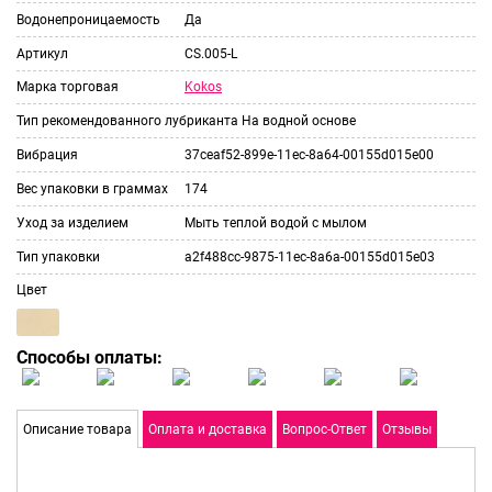
Водонепроницаемость
Да
Артикул
CS.005-L
Kokos
Марка торговая
Тип рекомендованного лубриканта
На водной основе
Вибрация
37ceaf52-899e-11ec-8a64-00155d015e00
Вес упаковки в граммах
174
Уход за изделием
Мыть теплой водой с мылом
Тип упаковки
a2f488cc-9875-11ec-8a6a-00155d015e03
Цвет
Способы оплаты:
Описание товара
Оплата и доставка
Вопрос-Ответ
Отзывы