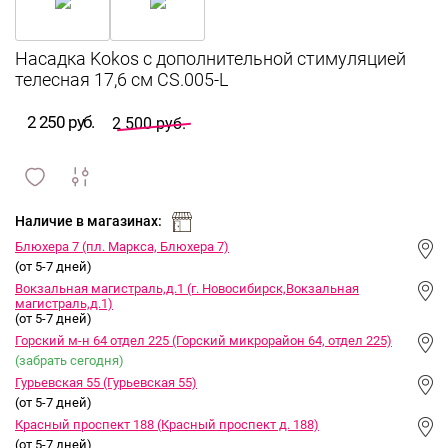
Насадка Kokos с дополнительной стимуляцией
телесная 17,6 см CS.005-L
2 250 руб.
2 500 руб.
сравнить
ИЗБРАННОЕ
и
Наличие в магазинах:
Блюхера 7 (пл. Маркса, Блюхера 7)
(от 5-7 дней)
Вокзальная магистраль,д.1 (г. Новосибирск,Вокзальная
магистраль,д.1)
(от 5-7 дней)
Горский м-н 64 отдел 225 (Горский микрорайон 64, отдел 225)
(забрать сегодня)
Гурьевская 55 (Гурьевская 55)
(от 5-7 дней)
Красный проспект 188 (Красный проспект д. 188)
(от 5-7 дней)