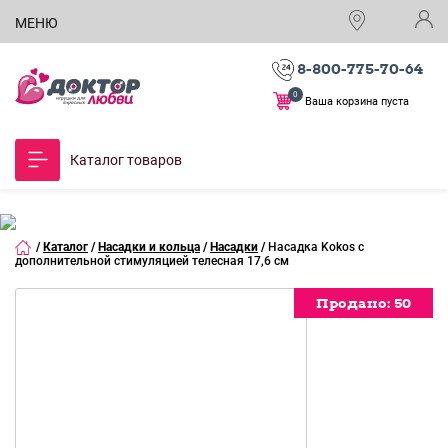
МЕНЮ
8-800-775-70-64
0
Ваша корзина пуста
Каталог товаров
/
Каталог
/
Насадки и кольца
/
Насадки
/
Насадка Kokos с
дополнительной стимуляцией телесная 17,6 см
Продано:
Продано:
Продано:
Продано:
Продано:
Продано:
Продано:
Продано:
Продано:
Продано:
50
50
50
50
50
50
50
50
50
50