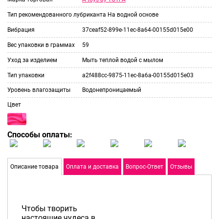
Тип рекомендованного лубриканта
На водной основе
Вибрация
37ceaf52-899e-11ec-8a64-00155d015e00
Вес упаковки в граммах
59
Уход за изделием
Мыть теплой водой с мылом
Тип упаковки
a2f488cc-9875-11ec-8a6a-00155d015e03
Уровень влагозащиты
Водонепроницаемый
Цвет
Способы оплаты:
Описание товара
Оплата и доставка
Вопрос-Ответ
Отзывы
Чтобы творить
настоящие чудеса в