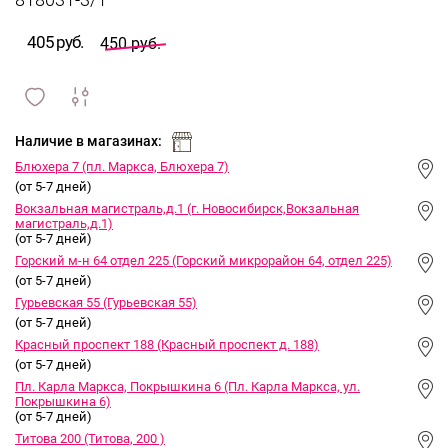
818031-3/1
405 руб.
450 руб.
сравнить
ИЗБРАННОЕ
и
Наличие в магазинах:
Блюхера 7 (пл. Маркса, Блюхера 7)
(от 5-7 дней)
Вокзальная магистраль,д.1 (г. Новосибирск,Вокзальная
магистраль,д.1)
(от 5-7 дней)
Горский м-н 64 отдел 225 (Горский микрорайон 64, отдел 225)
(от 5-7 дней)
Гурьевская 55 (Гурьевская 55)
(от 5-7 дней)
Красный проспект 188 (Красный проспект д. 188)
(от 5-7 дней)
Пл. Карла Маркса, Покрышкина 6 (Пл. Карла Маркса, ул.
Покрышкина 6)
(от 5-7 дней)
Титова 200 (Титова, 200 )