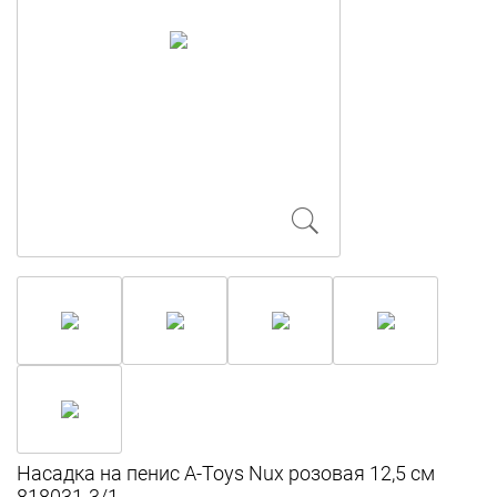
Насадка на пенис A-Toys Nux розовая 12,5 см