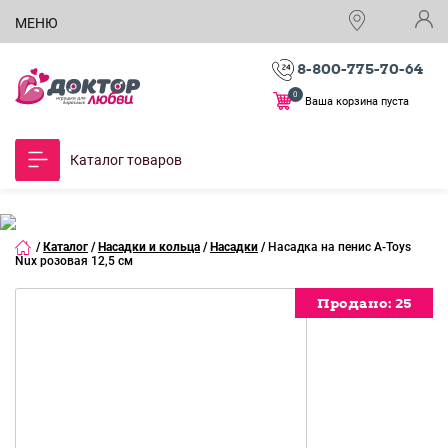
МЕНЮ
8-800-775-70-64
0
Ваша корзина пуста
Каталог товаров
/
Каталог
/
Насадки и кольца
/
Насадки
/
Насадка на пенис A-Toys
Nux розовая 12,5 см
Продано:
Продано:
Продано:
Продано:
Продано:
25
25
25
25
25