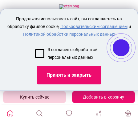
Продолжая использовать сайт, вы соглашаетесь на
Секс шоп Доктор Любви
предназначен
исключительно для лиц старше 18 лет!
обработку файлов cookie,
Пользовательским соглашением
и
Вся продукция имеет знак EAC
Евразийского соответствия.
Политикой обработки персональных данных
О МАГАЗИНЕ
Я согласен с обработкой
ОПЛАТА И ДОСТАВКА
персональных данных
СЕКС ИГРУШКИ
ЭРОТИЧЕСКОЕ БЕЛЬЕ
Принять и закрыть
Показать еще
Добавить в корзину
ИЗБРАННЫЕ ТОВАРЫ
0