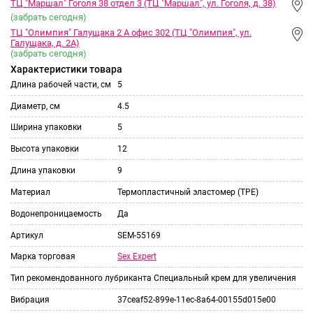
ТЦ "Маршал" Гоголя 38 отдел 3 (ТЦ "Маршал", ул. Гоголя, д. 38)
(забрать сегодня)
ТЦ "Олимпия" Галущака 2 А офис 302 (ТЦ "Олимпия", ул.
Галущака, д. 2А)
(забрать сегодня)
Характеристики товара
Длина рабочей части, см
5
Диаметр, см
4.5
Ширина упаковки
5
Высота упаковки
12
Длина упаковки
9
Материал
Термопластичный эластомер (TPE)
Водонепроницаемость
Да
Артикул
SEM-55169
Sex Expert
Марка торговая
Тип рекомендованного лубриканта
Специальный крем для увеличения
Вибрация
37ceaf52-899e-11ec-8a64-00155d015e00