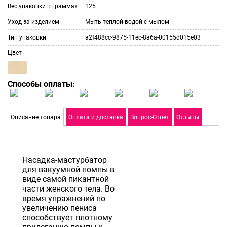
Вес упаковки в граммах
125
Уход за изделием
Мыть теплой водой с мылом
Тип упаковки
a2f488cc-9875-11ec-8a6a-00155d015e03
Цвет
Способы оплаты:
Описание товара
Оплата и доставка
Вопрос-Ответ
Отзывы
Насадка-мастурбатор
для вакуумной помпы в
виде самой пикантной
части женского тела. Во
время упражнений по
увеличению пениса
способствует плотному