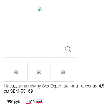
Насадка на помпу Sex Expert вагина телесная 4,5
см SEM-55169
990 руб.
1 100 руб.