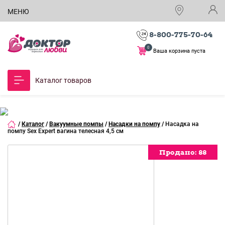
МЕНЮ
8-800-775-70-64
0
Ваша корзина пуста
Каталог товаров
/
Каталог
/
Вакуумные помпы
/
Насадки на помпу
/
Насадка на
помпу Sex Expert вагина телесная 4,5 см
Продано:
Продано:
Продано:
88
88
88