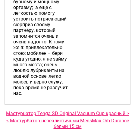
бурному и мощному
оргазму; а еще с
легкостью помогу
устроить потрясающий
сюрприз своему
партнёру, который
запомнится очень и
очень надолго. К тому
же я: привлекательно
стою; мобилен – бери
куда угодно, я не займу
много места; очень
люблю лубриканты на
водной основе; легко
моюсь и верно служу,
пока время не разлучит
нас.
Мастурбатор Tenga SD Original Vacuum Cup красный >
< Мастурбатор нереалистичный MensMax Orb Durance
белый 15 см