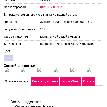
Штучки-Дрючки
Марка торговая
Тип рекомендованного лубриканта
На водной основе
Вибрация
37ceaf52-899e-11ec-8a64-00155d015e00
Вес упаковки в граммах
101
Уход за изделием
Мыть теплой водой с мылом
Тип упаковки
a2f488cc-9875-11ec-8a6a-00155d015e03
Цвет
Способы оплаты:
Описание товара
Оплата и доставка
Вопрос-Ответ
Отзывы
Все мы в детстве
любили киндеры. Но мы