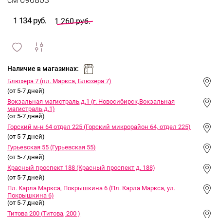
см 690803
1 134 руб.
1 260 руб.
сравнить
ИЗБРАННОЕ
и
Наличие в магазинах:
Блюхера 7 (пл. Маркса, Блюхера 7)
(от 5-7 дней)
Вокзальная магистраль,д.1 (г. Новосибирск,Вокзальная
магистраль,д.1)
(от 5-7 дней)
Горский м-н 64 отдел 225 (Горский микрорайон 64, отдел 225)
(от 5-7 дней)
Гурьевская 55 (Гурьевская 55)
(от 5-7 дней)
Красный проспект 188 (Красный проспект д. 188)
(от 5-7 дней)
Пл. Карла Маркса, Покрышкина 6 (Пл. Карла Маркса, ул.
Покрышкина 6)
(от 5-7 дней)
Титова 200 (Титова, 200 )