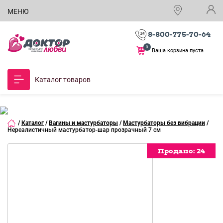
МЕНЮ
8-800-775-70-64
0
Ваша корзина пуста
Каталог товаров
/
Каталог
/
Вагины и мастурбаторы
/
Мастурбаторы без вибрации
/
Нереалистичный мастурбатор-шар прозрачный 7 см
Продано:
Продано:
Продано:
Продано:
Продано:
Продано:
Продано:
24
24
24
24
24
24
24