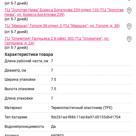
(от 5-7 дней)
ТЦ "Золотая Нива" Бориса Богаткова 239 отдел 133 (ТЦ "Золотая
Нива", ул. Бориса Богаткова 239)
(от 5-7 дней)
ТЦ "Маршал" Гоголя 38 отдел 3 (ТЦ "Маршал", ул. Гоголя, д. 38)
(от 5-7 дней)
ТЦ "Олимпия" Галущака 2 А офис 302 (ТЦ "Олимпия", ул.
Галущака, д. 2А)
(от 5-7 дней)
Характеристики товара
Длина рабочей части, см
7
Диаметр, см
7
Ширина упаковки
7.5
Высота упаковки
7.5
Длина упаковки
7
Материал
Термопластичный эластомер (TPE)
Тип батареек
fbb261ad-f886-11ed-8a97-00155d641704
Водонепроницаемость
Да
Артикул
690803