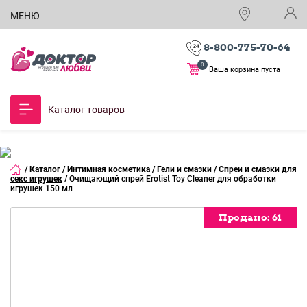
МЕНЮ
8-800-775-70-64
0
Ваша корзина пуста
Каталог товаров
/
Каталог
/
Интимная косметика
/
Гели и смазки
/
Спреи и смазки для
секс игрушек
/
Очищающий спрей Erotist Toy Cleaner для обработки
игрушек 150 мл
Продано:
Продано:
Продано:
Продано:
Продано:
Продано:
Продано:
Продано:
Продано:
61
61
61
61
61
61
61
61
61