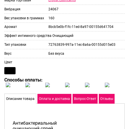
Erotist Lubricants
Марка торговая
Вибрация
24067
Вес упаковки в граммах
160
Аромат
8bcb5e0b-f1fc-11ed-8a97-00155d641704
Эффект интимного средства
Очищающий
Тип упаковки
72763839-997a-11ec-8a6a-00155d015e03
Вкус
Без вкуса
Цвет
Способы оплаты:
Описание товара
Оплата и доставка
Вопрос-Ответ
Отзывы
Антибактериальный
очищающий спрей