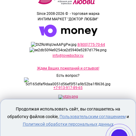
Since 2008-2026 © - торговая марка
ИНТИМ МАРКЕТ "ДОКТОР ЛЮБВИ"
8(800)775-70-64
info@lovedoctor.ru
Ждем Ваших пожеланий и отзывов!
Есть вопрос?
+7-913-917-89-65
Продолжая использовать сайт, вы соглашаетесь на
Секс шоп Доктор Любви
предназначен
исключительно для лиц старше 18 лет!
обработку файлов cookie,
Пользовательским соглашением
и
Вся продукция имеет знак EAC
Евразийского соответствия.
Политикой обработки персональных данных
О МАГАЗИНЕ