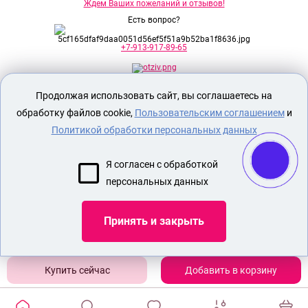
Ждем Ваших пожеланий и отзывов!
Есть вопрос?
+7-913-917-89-65
Продолжая использовать сайт, вы соглашаетесь на
Секс шоп Доктор Любви
предназначен
исключительно для лиц старше 18 лет!
обработку файлов cookie,
Пользовательским соглашением
и
Вся продукция имеет знак EAC
Евразийского соответствия.
Политикой обработки персональных данных
О МАГАЗИНЕ
Я согласен с обработкой
ОПЛАТА И ДОСТАВКА
персональных данных
СЕКС ИГРУШКИ
ЭРОТИЧЕСКОЕ БЕЛЬЕ
Принять и закрыть
Показать еще
Добавить в корзину