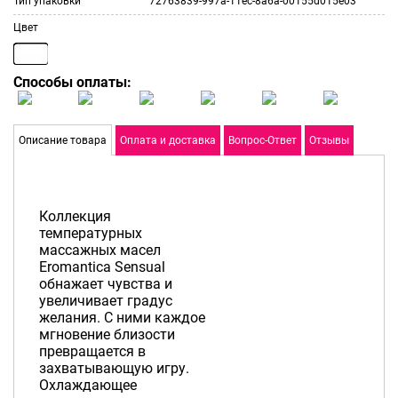
Тип упаковки
72763839-997a-11ec-8a6a-00155d015e03
Цвет
Способы оплаты:
Описание товара
Оплата и доставка
Вопрос-Ответ
Отзывы
Коллекция
температурных
массажных масел
Eromantica Sensual
обнажает чувства и
увеличивает градус
желания. С ними каждое
мгновение близости
превращается в
захватывающую игру.
Охлаждающее