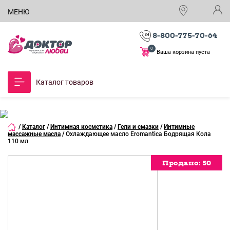
МЕНЮ
8-800-775-70-64
0
Ваша корзина пуста
Каталог товаров
/
Каталог
/
Интимная косметика
/
Гели и смазки
/
Интимные
массажные масла
/
Охлаждающее масло Eromantica Бодрящая Кола
110 мл
Продано:
Продано:
Продано:
Продано:
Продано:
Продано:
50
50
50
50
50
50