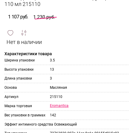
110 мл 215110
1 107 руб.
1 230 руб.
сравнить
ИЗБРАННОЕ
и
Характеристики товара
Ширина упаковки
3.5
Высота упаковки
13
Длина упаковки
3
Основа
Масляная
Артикул
215110
Eromantica
Марка торговая
Вес упаковки в граммах
142
Эффект интимного средства
Освежающий