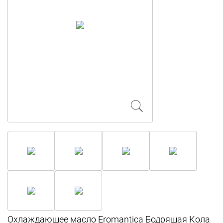
Охлаждающее масло Eromantica Бодрящая Кола