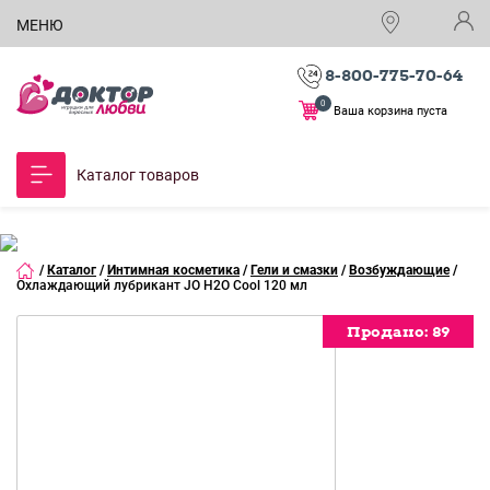
МЕНЮ
8-800-775-70-64
0
Ваша корзина пуста
Каталог товаров
/
Каталог
/
Интимная косметика
/
Гели и смазки
/
Возбуждающие
/
Охлаждающий лубрикант JO H2O Cool 120 мл
Продано:
Продано:
Продано:
Продано:
Продано:
89
89
89
89
89