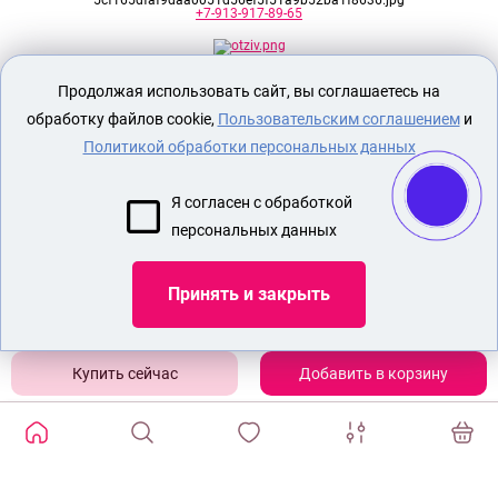
+7-913-917-89-65
Продолжая использовать сайт, вы соглашаетесь на
Секс шоп Доктор Любви
предназначен
исключительно для лиц старше 18 лет!
обработку файлов cookie,
Пользовательским соглашением
и
Вся продукция имеет знак EAC
Евразийского соответствия.
Политикой обработки персональных данных
О МАГАЗИНЕ
Я согласен с обработкой
ОПЛАТА И ДОСТАВКА
персональных данных
СЕКС ИГРУШКИ
ЭРОТИЧЕСКОЕ БЕЛЬЕ
Принять и закрыть
Показать еще
Добавить в корзину
ИЗБРАННЫЕ ТОВАРЫ
0