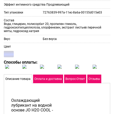
Эффект интимного средства
Продлевающий
Тип упаковки
72763839-997a-11ec-8a6a-00155d015e03
Состав
Вода, глицерин, полисорбат 20, пропилен гликоль,
гидроксиэтилцеллюлоза, хлорфенезин, экстракт листьев перечной
мяты, гидроксид натрия
Вкус
Без вкуса
Цвет
Способы оплаты:
Описание товара
Оплата и доставка
Вопрос-Ответ
Отзывы
Охлаждающий
лубрикант на водной
основе JO H2O COOL -