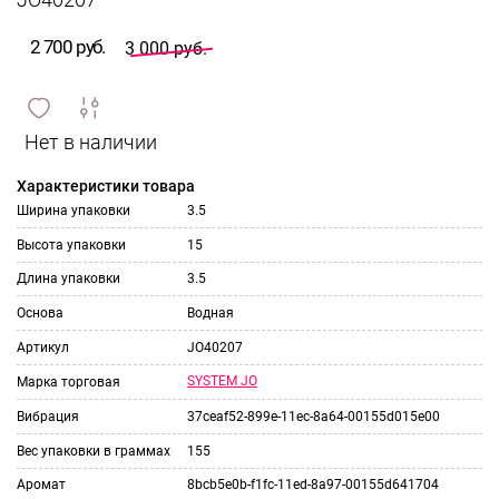
JO40207
2 700 руб.
3 000 руб.
сравнить
ИЗБРАННОЕ
и
Характеристики товара
Ширина упаковки
3.5
Высота упаковки
15
Длина упаковки
3.5
Основа
Водная
Артикул
JO40207
SYSTEM JO
Марка торговая
Вибрация
37ceaf52-899e-11ec-8a64-00155d015e00
Вес упаковки в граммах
155
Аромат
8bcb5e0b-f1fc-11ed-8a97-00155d641704