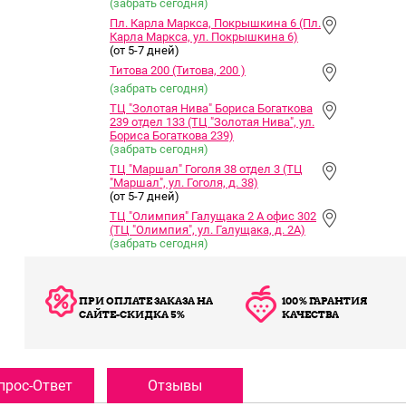
(забрать сегодня)
Пл. Карла Маркса, Покрышкина 6 (Пл.
Карла Маркса, ул. Покрышкина 6)
(от 5-7 дней)
Титова 200 (Титова, 200 )
(забрать сегодня)
ТЦ "Золотая Нива" Бориса Богаткова
239 отдел 133 (ТЦ "Золотая Нива", ул.
Бориса Богаткова 239)
(забрать сегодня)
ТЦ "Маршал" Гоголя 38 отдел 3 (ТЦ
"Маршал", ул. Гоголя, д. 38)
(от 5-7 дней)
ТЦ "Олимпия" Галущака 2 А офис 302
(ТЦ "Олимпия", ул. Галущака, д. 2А)
(забрать сегодня)
ПРИ ОПЛАТЕ ЗАКАЗА НА
100% ГАРАНТИЯ
САЙТЕ-СКИДКА 5%
КАЧЕСТВА
прос-Ответ
Отзывы