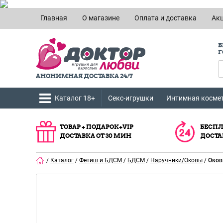
Главная
О магазине
Оплата и доставка
Ак
Б
Г
АНОНИМНАЯ ДОСТАВКА 24/7
Каталог 18+
Секс-игрушки
Интимная косме
ТОВАР + ПОДАРОК+VIP
БЕСПЛ
ДОСТАВКА ОТ 30 МИН
ДОСТА
/
Каталог
/
Фетиш и БДСМ
/
БДСМ
/
Наручники/Оковы
/
Оков