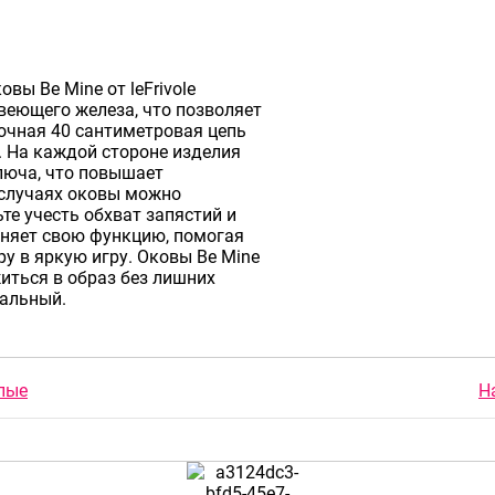
вы Be Mine от leFrivole
еющего железа, что позволяет
очная 40 сантиметровая цепь
. На каждой стороне изделия
люча, что повышает
 случаях оковы можно
ьте учесть обхват запястий и
лняет свою функцию, помогая
у в яркую игру. Оковы Be Mine
иться в образ без лишних
сальный.
лые
Н