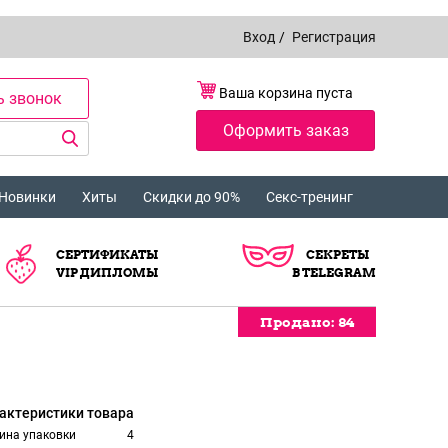
Вход
/
Регистрация
Ваша корзина пуста
ь звонок
Оформить заказ
Новинки
Хиты
Скидки до 90%
Секс-тренинг
СЕРТИФИКАТЫ
СЕКРЕТЫ
VIP ДИПЛОМЫ
В TELEGRAM
Продано:
Продано:
Продано:
84
84
84
актеристики товара
ина упаковки
4