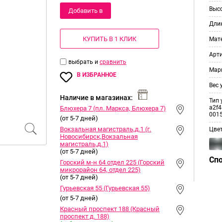
Выс
Добавить в
Дли
корзину
КУПИТЬ В 1 КЛИК
Мат
Арт
выбрать и
сравнить
Мар
В ИЗБРАННОЕ
Вес 
Наличие в магазинах:
Тип 
a2f4
Блюхера 7 (пл. Маркса, Блюхера 7)
001
(от 5-7 дней)
Вокзальная магистраль,д.1 (г.
Цве
Новосибирск,Вокзальная
магистраль,д.1)
(от 5-7 дней)
Сп
Горский м-н 64 отдел 225 (Горский
микрорайон 64, отдел 225)
(от 5-7 дней)
Гурьевская 55 (Гурьевская 55)
(от 5-7 дней)
Красный проспект 188 (Красный
проспект д. 188)