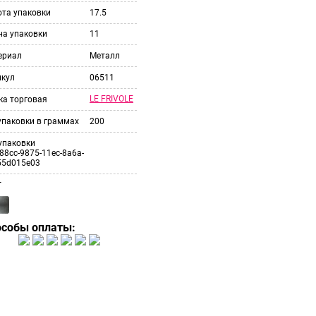
ота упаковки
17.5
на упаковки
11
ериал
Металл
икул
06511
LE FRIVOLE
ка торговая
упаковки в граммах
200
упаковки
88cc-9875-11ec-8a6a-
55d015e03
т
особы оплаты: