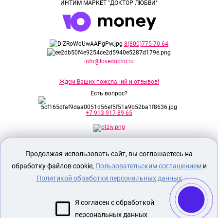
ИНТИМ МАРКЕТ "ДОКТОР ЛЮБВИ"
8(800)775-70-64
info@lovedoctor.ru
Ждем Ваших пожеланий и отзывов!
Есть вопрос?
+7-913-917-89-65
Секс шоп Доктор Любви
предназначен
Продолжая использовать сайт, вы соглашаетесь на
исключительно для лиц старше 18 лет!
Вся продукция имеет знак EAC
обработку файлов cookie,
Пользовательским соглашением
и
Евразийского соответствия.
Политикой обработки персональных данных
О МАГАЗИНЕ
Я согласен с обработкой
ОПЛАТА И ДОСТАВКА
персональных данных