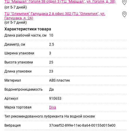
ТЦ "Маршал" Гоголя 38 отдел 3 (ТЦ "Маршал", ул. Гоголя, д. 38)
(от 5-7 дней)
ТЦ "Олимпия" Галущака 2 А офис 302 (ТЦ "Олимпия", ул.
Галущака, д. 2А)
(от 5-7 дней)
Характеристики товара
Длина рабочей части, см
10
Диаметр, см
2.5
Ширина упаковки
3
Высота упаковки
25
Длина упаковки
23
Материал
ABS пластик
Водонепроницаемость
Да
Артикул
910653
Diva
Марка торговая
Тип рекомендованного лубриканта
На водной основе
Вибрация
37ceaf52-899e-11ec-8a64-00155d015e00