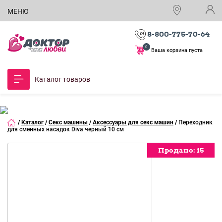
МЕНЮ
8-800-775-70-64
0
Ваша корзина пуста
Каталог товаров
/
Каталог
/
Секс машины
/
Аксессуары для секс машин
/
Переходник
для сменных насадок Diva черный 10 см
Продано:
Продано:
15
15