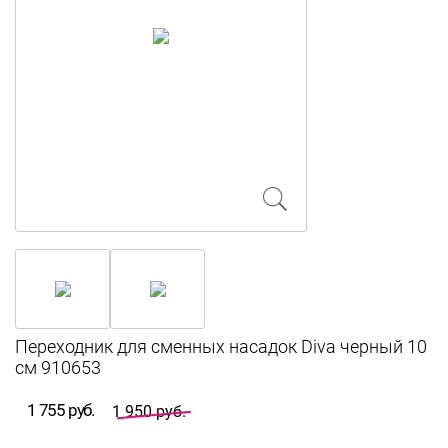
Переходник для сменных насадок Diva черный 10
см 910653
1 755 руб.
1 950 руб.