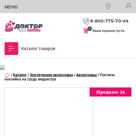
МЕНЮ
8-800-775-70-64
0
Ваша корзина пуста
Каталог товаров
/
Каталог
/
Эротические аксессуары
/
Аксессуары
/
Пэстисы
наклейка на грудь медсестра
Продано:
Продано:
24
24