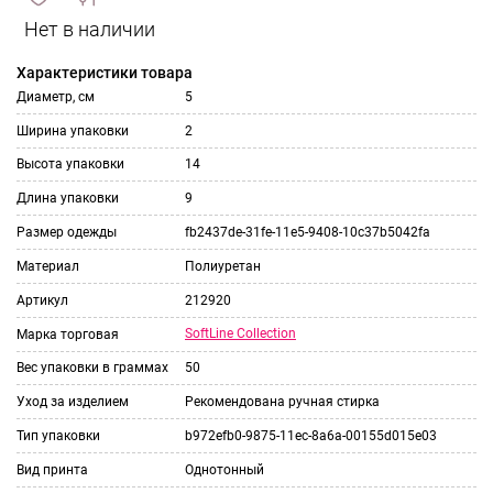
сравнить
ИЗБРАННОЕ
и
Характеристики товара
Диаметр, см
5
Ширина упаковки
2
Высота упаковки
14
Длина упаковки
9
Размер одежды
fb2437de-31fe-11e5-9408-10c37b5042fa
Материал
Полиуретан
Артикул
212920
SoftLine Collection
Марка торговая
Вес упаковки в граммах
50
Уход за изделием
Рекомендована ручная стирка
Тип упаковки
b972efb0-9875-11ec-8a6a-00155d015e03
Вид принта
Однотонный