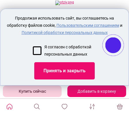
Секс шоп Доктор Любви
предназначен
Продолжая использовать сайт, вы соглашаетесь на
исключительно для лиц старше 18 лет!
Вся продукция имеет знак EAC
обработку файлов cookie,
Пользовательским соглашением
и
Евразийского соответствия.
Политикой обработки персональных данных
О МАГАЗИНЕ
Я согласен с обработкой
ОПЛАТА И ДОСТАВКА
персональных данных
СЕКС ИГРУШКИ
ЭРОТИЧЕСКОЕ БЕЛЬЕ
Принять и закрыть
БДСМ ИГРУШКИ
ИГРУШКИ ДЛЯ ВЗРОСЛЫХ СТРАПОН
Добавить в корзину
Показать еще
ИЗБРАННЫЕ ТОВАРЫ
0