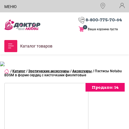
МЕНЮ
8-800-775-70-64
0
Ваша корзина пуста
Каталог товаров
/
Каталог
/
Эротические аксессуары
/
Аксессуары
/
Пэстисы Notabu
BDSM в форме сердец с кисточками фиолетовые
Продано:
Продано:
Продано:
14
14
14