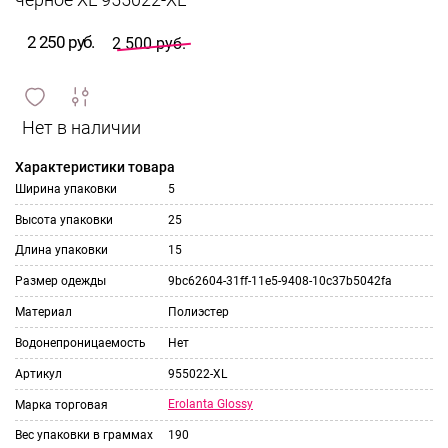
черное XL 955022-XL
2 250 руб.
2 500 руб.
сравнить
ИЗБРАННОЕ
и
Характеристики товара
Ширина упаковки
5
Высота упаковки
25
Длина упаковки
15
Размер одежды
9bc62604-31ff-11e5-9408-10c37b5042fa
Материал
Полиэстер
Водонепроницаемость
Нет
Артикул
955022-XL
Erolanta Glossy
Марка торговая
Вес упаковки в граммах
190