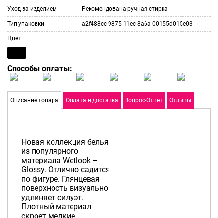
Уход за изделием
Рекомендована ручная стирка
Тип упаковки
a2f488cc-9875-11ec-8a6a-00155d015e03
Цвет
Способы оплаты:
Описание товара
Оплата и доставка
Вопрос-Ответ
Отзывы
Новая коллекция белья
из популярного
материала Wetlook –
Glossy. Отлично садится
по фигуре. Глянцевая
поверхность визуально
удлиняет силуэт.
Плотный материал
скроет мелкие