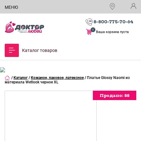
МЕНЮ
8-800-775-70-64
0
Ваша корзина пуста
Каталог товаров
/
Каталог
/
Кожаное, лаковое, латексное
/
Платье Glossy Naomi из
материала Wetlook черное XL
Продано:
Продано:
Продано:
Продано:
Продано:
88
88
88
88
88