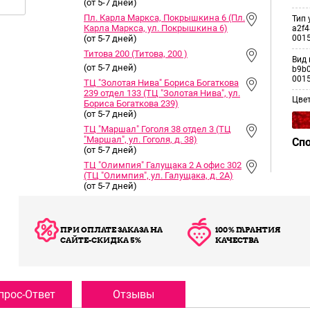
(от 5-7 дней)
Пл. Карла Маркса, Покрышкина 6 (Пл.
Тип 
Карла Маркса, ул. Покрышкина 6)
a2f4
001
(от 5-7 дней)
Титова 200 (Титова, 200 )
Вид 
(от 5-7 дней)
b9b0
001
ТЦ "Золотая Нива" Бориса Богаткова
239 отдел 133 (ТЦ "Золотая Нива", ул.
Цве
Бориса Богаткова 239)
(от 5-7 дней)
ТЦ "Маршал" Гоголя 38 отдел 3 (ТЦ
"Маршал", ул. Гоголя, д. 38)
Сп
(от 5-7 дней)
ТЦ "Олимпия" Галущака 2 А офис 302
(ТЦ "Олимпия", ул. Галущака, д. 2А)
(от 5-7 дней)
ПРИ ОПЛАТЕ ЗАКАЗА НА
100% ГАРАНТИЯ
САЙТЕ-СКИДКА 5%
КАЧЕСТВА
прос-Ответ
Отзывы