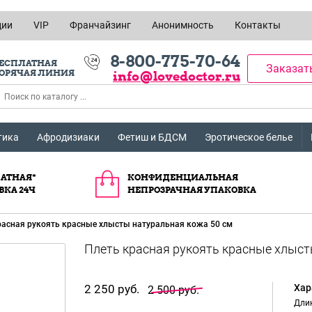
ции
VIP
Франчайзинг
Анонимность
Контакты
8-800-775-70-64
ЕСПЛАТНАЯ
Заказат
ОРЯЧАЯ ЛИНИЯ
info@lovedoctor.ru
тика
Афродизиаки
Фетиш и БДСМ
Эротическое белье
АТНАЯ*
КОНФИДЕНЦИАЛЬНАЯ
ВКА 24Ч
НЕПРОЗРАЧНАЯ УПАКОВКА
расная рукоять красные хлысты натуральная кожа 50 см
2 250 руб.
Хар
2 500 руб.
Длин