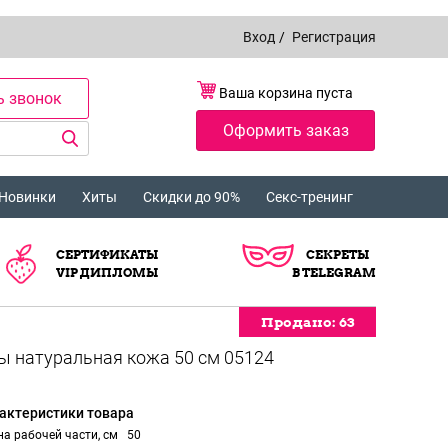
Вход
/
Регистрация
Ваша корзина пуста
ь звонок
Оформить заказ
Новинки
Хиты
Скидки до 90%
Секс-тренинг
СЕРТИФИКАТЫ
СЕКРЕТЫ
VIP ДИПЛОМЫ
В TELEGRAM
Продано:
Продано:
Продано:
Продано:
Продано:
Продано:
Продано:
Продано:
63
63
63
63
63
63
63
63
актеристики товара
а рабочей части, см
50