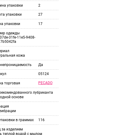
ина упаковки
2
ота упаковки
27
на упаковки
17
мер одежды
37de-31fe-11e5-9408-
37b5042fa
ериал
уральная кожа
онепроницаемость
Да
икул
05124
PECADO
ка торговая
 рекомендованного лубриканта
одной основе
рация
 вибрации
упаковки в граммах
116
 за изделием
ь теплой водой с мылом