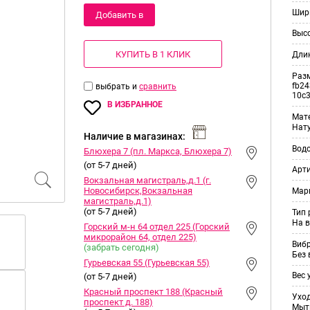
Шир
Добавить в
Выс
корзину
КУПИТЬ В 1 КЛИК
Дли
Раз
fb24
выбрать и
сравнить
10c
В ИЗБРАННОЕ
Мат
Нат
Наличие в магазинах:
Вод
Блюхера 7 (пл. Маркса, Блюхера 7)
(от 5-7 дней)
Арт
Вокзальная магистраль,д.1 (г.
Новосибирск,Вокзальная
Мар
магистраль,д.1)
(от 5-7 дней)
Тип
На в
Горский м-н 64 отдел 225 (Горский
микрорайон 64, отдел 225)
Виб
(забрать сегодня)
Без
Гурьевская 55 (Гурьевская 55)
Вес 
(от 5-7 дней)
Красный проспект 188 (Красный
Уход
проспект д. 188)
Мыт