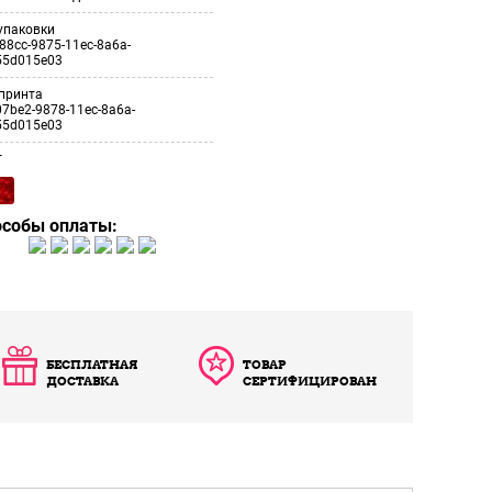
упаковки
88cc-9875-11ec-8a6a-
55d015e03
принта
7be2-9878-11ec-8a6a-
55d015e03
т
особы оплаты:
БЕСПЛАТНАЯ
ТОВАР
ДОСТАВКА
СЕРТИФИЦИРОВАН