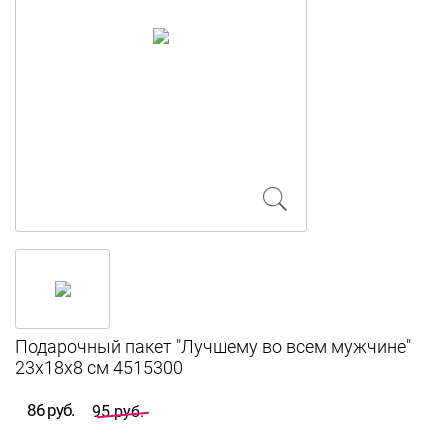
Подарочный пакет "Лучшему во всем мужчине"
23х18х8 см 4515300
86 руб.
95 руб.