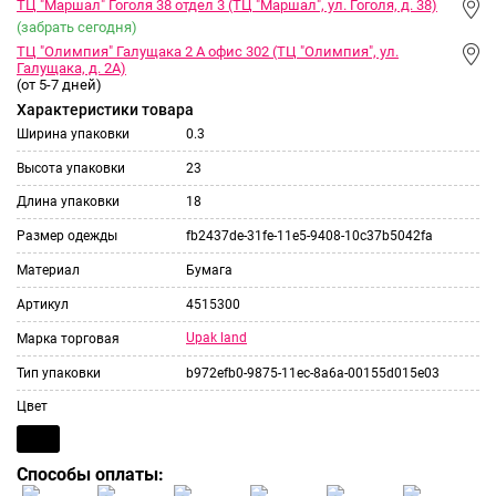
ТЦ "Маршал" Гоголя 38 отдел 3 (ТЦ "Маршал", ул. Гоголя, д. 38)
(забрать сегодня)
ТЦ "Олимпия" Галущака 2 А офис 302 (ТЦ "Олимпия", ул.
Галущака, д. 2А)
(от 5-7 дней)
Характеристики товара
Ширина упаковки
0.3
Высота упаковки
23
Длина упаковки
18
Размер одежды
fb2437de-31fe-11e5-9408-10c37b5042fa
Материал
Бумага
Артикул
4515300
Upak land
Марка торговая
Тип упаковки
b972efb0-9875-11ec-8a6a-00155d015e03
Цвет
Способы оплаты: