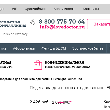
ции
VIP
Франчайзинг
Анонимность
Контакты
8-800-775-70-64
ЕСПЛАТНАЯ
Заказат
ОРЯЧАЯ ЛИНИЯ
info@lovedoctor.ru
тика
Афродизиаки
Фетиш и БДСМ
Эротическое белье
АТНАЯ*
КОНФИДЕНЦИАЛЬНАЯ
ВКА 24Ч
НЕПРОЗРАЧНАЯ УПАКОВКА
Подставка для планшета для вагины Fleshlight LaunchPad
2 426 руб.
Хар
2 695 руб.
Длин