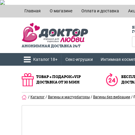
Главная
О магазине
Оплата и доставка
Ак
Б
Г
АНОНИМНАЯ ДОСТАВКА 24/7
Каталог 18+
Секс-игрушки
Интимная косме
ТОВАР + ПОДАРОК+VIP
БЕСПЛ
ДОСТАВКА ОТ 30 МИН
ДОСТА
/
Каталог
/
Вагины и мастурбаторы
/
Вагины без вибрации
/