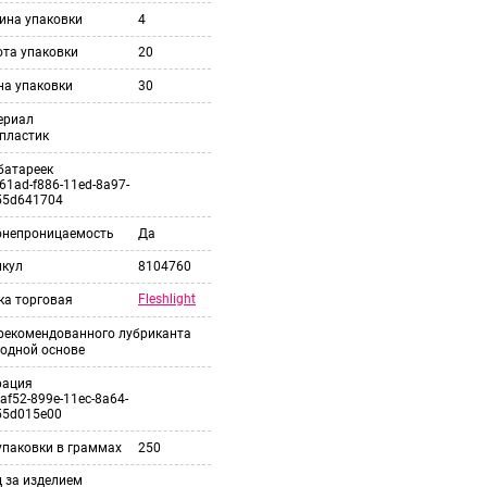
ина упаковки
4
ота упаковки
20
на упаковки
30
ериал
пластик
батареек
61ad-f886-11ed-8a97-
55d641704
онепроницаемость
Да
икул
8104760
Fleshlight
ка торговая
 рекомендованного лубриканта
одной основе
рация
af52-899e-11ec-8a64-
55d015e00
упаковки в граммах
250
 за изделием