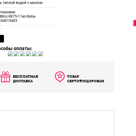
ь теплой водой с мылом
упаковки
88cc-9875-11ec-8a6a-
55d015e03
т
особы оплаты:
БЕСПЛАТНАЯ
ТОВАР
ДОСТАВКА
СЕРТИФИЦИРОВАН