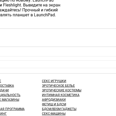
бацию по новому. LaunchPad
и Fleshlight. Выведите на экран
аждайтесь! Прочный и гибкий
авлять планшет в LaunchPad.
Е
СЕКС ИГРУШКИ
ДОСТАВКА
ЭРОТИЧЕСКОЕ БЕЛЬЕ
ЫДАЧИ
ЭРОТИЧЕСКИЕ КОСТЮМЫ
ЦИАЛЬНОСТЬ
ИНТИМНАЯ КОСМЕТИКА
Е МАГАЗИНЫ
АФРОДИЗИАКИ
ФЕТИШ И БДСМ
КАЯ ПРОГРАММА
БДСМ/BDSM ГАДЖЕТЫ
ИНГ
СЕКС-МАШИНЫ