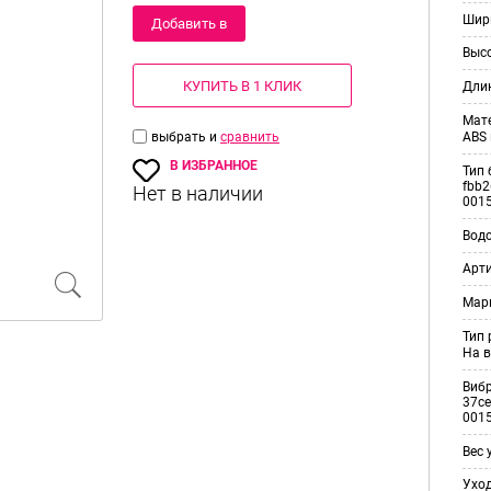
Шир
Добавить в
Выс
корзину
КУПИТЬ В 1 КЛИК
Дли
Мат
выбрать и
сравнить
ABS 
В ИЗБРАННОЕ
Тип 
fbb2
001
Вод
Арт
Мар
Тип
На в
Виб
37ce
001
Вес 
Уход