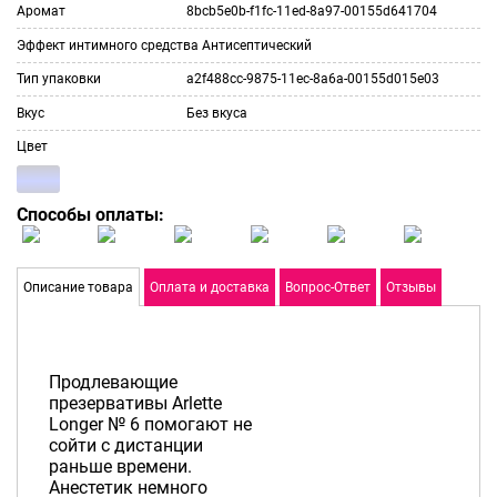
Аромат
8bcb5e0b-f1fc-11ed-8a97-00155d641704
Эффект интимного средства
Антисептический
Тип упаковки
a2f488cc-9875-11ec-8a6a-00155d015e03
Вкус
Без вкуса
Цвет
Способы оплаты:
Описание товара
Оплата и доставка
Вопрос-Ответ
Отзывы
Продлевающие
презервативы Arlette
Longer № 6 помогают не
сойти с дистанции
раньше времени.
Анестетик немного