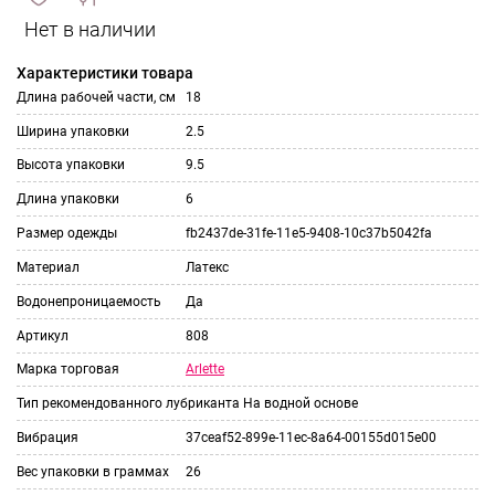
сравнить
ИЗБРАННОЕ
и
Характеристики товара
Длина рабочей части, см
18
Ширина упаковки
2.5
Высота упаковки
9.5
Длина упаковки
6
Размер одежды
fb2437de-31fe-11e5-9408-10c37b5042fa
Материал
Латекс
Водонепроницаемость
Да
Артикул
808
Arlette
Марка торговая
Тип рекомендованного лубриканта
На водной основе
Вибрация
37ceaf52-899e-11ec-8a64-00155d015e00
Вес упаковки в граммах
26