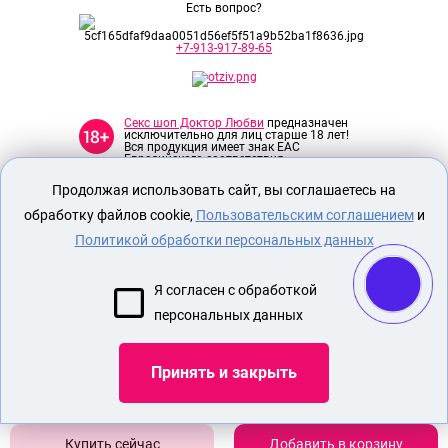
Есть вопрос?
+7-913-917-89-65
Секс шоп Доктор Любви
предназначен
исключительно для лиц старше 18 лет!
Вся продукция имеет знак EAC
Евразийского соответствия.
Продолжая использовать сайт, вы соглашаетесь на
О МАГАЗИНЕ
обработку файлов cookie,
Пользовательским соглашением
и
ОПЛАТА И ДОСТАВКА
Политикой обработки персональных данных
СЕКС ИГРУШКИ
Я согласен с обработкой
ЭРОТИЧЕСКОЕ БЕЛЬЕ
персональных данных
Показать еще
Принять и закрыть
Добавить в корзину