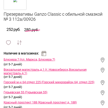
Презервативы Ganzo Classic с обильной смазкой
№ 3 112а/00926
252 руб.
280 руб.
сравнить
ИЗБРАННОЕ
и
Наличие в магазинах:
Блюхера 7 (пл. Маркса, Блюхера 7)
(от 5-7 дней)
Вокзальная магистраль,д.1 (г. Новосибирск,Вокзальная
магистраль,д.1)
(от 5-7 дней)
Горский м-н 64 отдел 225 (Горский микрорайон 64, отдел 225)
(от 5-7 дней)
Гурьевская 55 (Гурьевская 55)
(от 5-7 дней)
Красный проспект 188 (Красный проспект д. 188)
(от 5-7 дней)