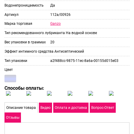
Водонепроницаемость
Да
Артикул
112а/00926
Ganzo
Марка торговая
Тип рекомендованного лубриканта
На водной основе
Вес упаковки в граммах
20
Эффект интимного средства
Антисептический
Тип упаковки
a2f488cc-9875-11ec-8a6a-00155d015e03
Цвет
Способы оплаты:
Описание товара
Видео
Оплата и доставка
Вопрос-Ответ
Отзывы