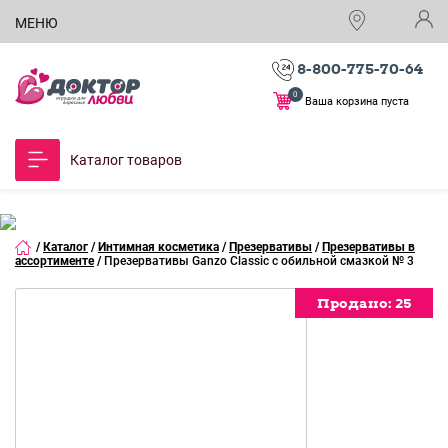
МЕНЮ
8-800-775-70-64
0
Ваша корзина пуста
Каталог товаров
/
Каталог
/
Интимная косметика
/
Презервативы
/
Презервативы в
ассортименте
/
Презервативы Ganzo Classic с обильной смазкой № 3
Продано:
Продано:
Продано:
Продано:
Продано:
Продано:
Продано:
Продано:
Продано:
25
25
25
25
25
25
25
25
25