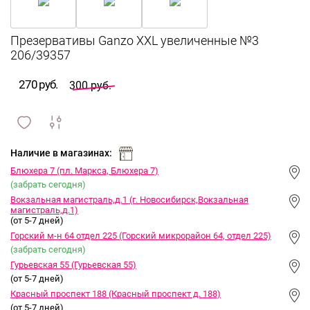
Презервативы Ganzo XXL увеличенные №3
206/39357
270 руб.
300 руб.
сравнить
ИЗБРАННОЕ
и
Наличие в магазинах:
Блюхера 7 (пл. Маркса, Блюхера 7)
(забрать сегодня)
Вокзальная магистраль,д.1 (г. Новосибирск,Вокзальная
магистраль,д.1)
(от 5-7 дней)
Горский м-н 64 отдел 225 (Горский микрорайон 64, отдел 225)
(забрать сегодня)
Гурьевская 55 (Гурьевская 55)
(от 5-7 дней)
Красный проспект 188 (Красный проспект д. 188)
(от 5-7 дней)