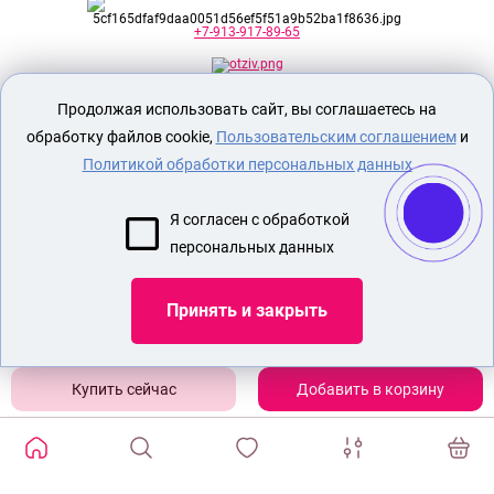
+7-913-917-89-65
Продолжая использовать сайт, вы соглашаетесь на
Секс шоп Доктор Любви
предназначен
исключительно для лиц старше 18 лет!
обработку файлов cookie,
Пользовательским соглашением
и
Вся продукция имеет знак EAC
Евразийского соответствия.
Политикой обработки персональных данных
О МАГАЗИНЕ
Я согласен с обработкой
ОПЛАТА И ДОСТАВКА
персональных данных
СЕКС ИГРУШКИ
ЭРОТИЧЕСКОЕ БЕЛЬЕ
Принять и закрыть
Показать еще
Добавить в корзину
ИЗБРАННЫЕ ТОВАРЫ
0