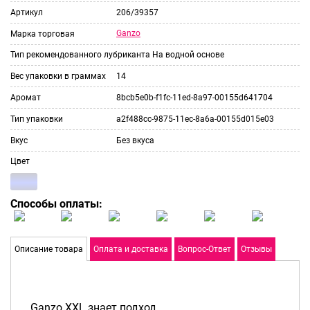
Артикул
206/39357
Ganzo
Марка торговая
Тип рекомендованного лубриканта
На водной основе
Вес упаковки в граммах
14
Аромат
8bcb5e0b-f1fc-11ed-8a97-00155d641704
Тип упаковки
a2f488cc-9875-11ec-8a6a-00155d015e03
Вкус
Без вкуса
Цвет
Способы оплаты:
Описание товара
Оплата и доставка
Вопрос-Ответ
Отзывы
Ganzo XXL знает подход