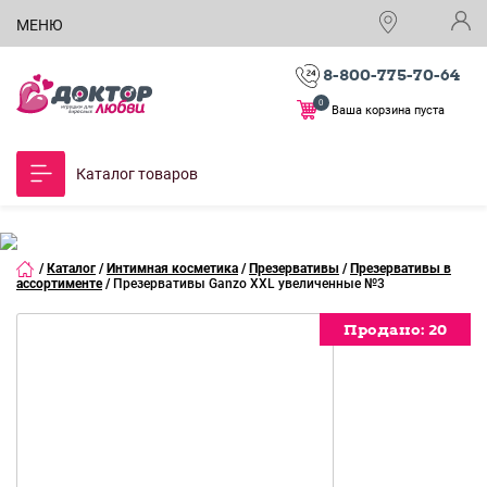
МЕНЮ
8-800-775-70-64
0
Ваша корзина пуста
Каталог товаров
/
Каталог
/
Интимная косметика
/
Презервативы
/
Презервативы в
ассортименте
/
Презервативы Ganzo XXL увеличенные №3
Продано:
Продано:
Продано:
Продано:
Продано:
Продано:
Продано:
Продано:
Продано:
Продано:
Продано:
20
20
20
20
20
20
20
20
20
20
20