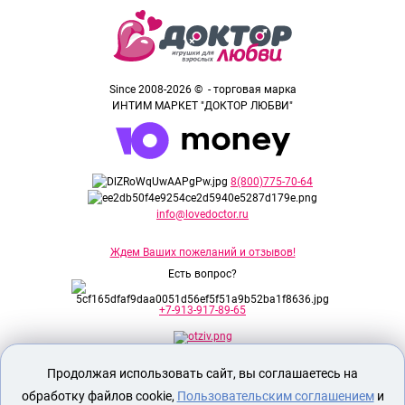
Since 2008-2026 © - торговая марка
ИНТИМ МАРКЕТ "ДОКТОР ЛЮБВИ"
8(800)775-70-64
info@lovedoctor.ru
Ждем Ваших пожеланий и отзывов!
Есть вопрос?
+7-913-917-89-65
Продолжая использовать сайт, вы соглашаетесь на
Секс шоп Доктор Любви
предназначен
исключительно для лиц старше 18 лет!
обработку файлов cookie,
Пользовательским соглашением
и
Вся продукция имеет знак EAC