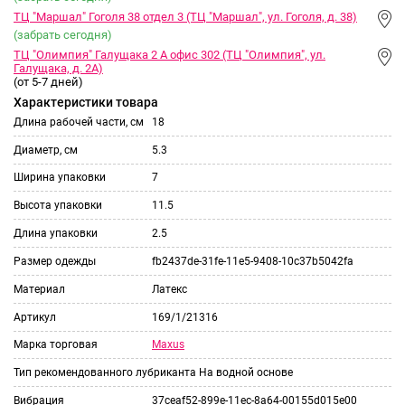
ТЦ "Маршал" Гоголя 38 отдел 3 (ТЦ "Маршал", ул. Гоголя, д. 38)
(забрать сегодня)
ТЦ "Олимпия" Галущака 2 А офис 302 (ТЦ "Олимпия", ул.
Галущака, д. 2А)
(от 5-7 дней)
Характеристики товара
Длина рабочей части, см
18
Диаметр, см
5.3
Ширина упаковки
7
Высота упаковки
11.5
Длина упаковки
2.5
Размер одежды
fb2437de-31fe-11e5-9408-10c37b5042fa
Материал
Латекс
Артикул
169/1/21316
Maxus
Марка торговая
Тип рекомендованного лубриканта
На водной основе
Вибрация
37ceaf52-899e-11ec-8a64-00155d015e00