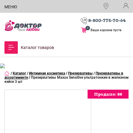
МЕНЮ
8-800-775-70-64
0
Ваша корзина пуста
Каталог товаров
/
Каталог
/
Интимная косметика
/
Презервативы
/
Презервативы в
ассортименте
/
Презервативы Maxus Sensitive ультратонкие в железном
кейсе 3 шт
Продано:
Продано:
Продано:
Продано:
88
88
88
88