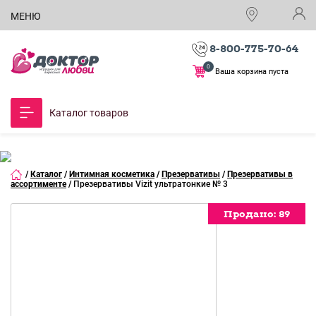
МЕНЮ
8-800-775-70-64
0
Ваша корзина пуста
Каталог товаров
/
Каталог
/
Интимная косметика
/
Презервативы
/
Презервативы в
ассортименте
/
Презервативы Vizit ультратонкие № 3
Продано:
Продано:
Продано:
Продано:
Продано:
Продано:
Продано:
Продано:
Продано:
89
89
89
89
89
89
89
89
89