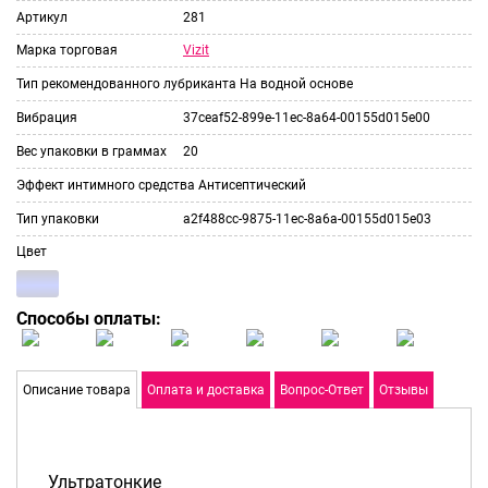
Артикул
281
Vizit
Марка торговая
Тип рекомендованного лубриканта
На водной основе
Вибрация
37ceaf52-899e-11ec-8a64-00155d015e00
Вес упаковки в граммах
20
Эффект интимного средства
Антисептический
Тип упаковки
a2f488cc-9875-11ec-8a6a-00155d015e03
Цвет
Способы оплаты:
Описание товара
Оплата и доставка
Вопрос-Ответ
Отзывы
Ультратонкие